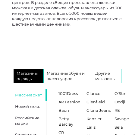
центров. В разделе «Вещи» представлена женская,
мужская и детская одежда, обувь и аксессуары из 200
интернет-магазинов. Всего 5000 новых вещей
каждую неделю: от недорогих кроссовок до платьев с
шестизначными ценниками.
Магазины
Магазины обуви и
Другие
одежды
аксессуаров
магазины
1001Dress
Glance
O'Stin
Масс-маркет
AR Fashion
Glenfield
Oodji
Новый люкс
Baon
Gloria Jeans
RE
Российские
Betty
Kanzler
Savage
марки
Barclay
Lalis
Sela
CR
Streetwear