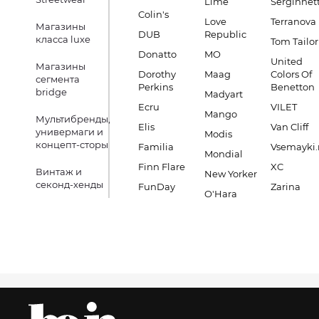
Lime
Serginnett
Colin's
Love
Terranova
Магазины
DUB
Republic
класса luxe
Tom Tailor
Donatto
MO
United
Магазины
Dorothy
Maag
Colors Of
сегмента
Perkins
Benetton
bridge
Madyart
Ecru
VILET
Mango
Мультибренды,
Elis
Van Cliff
универмаги и
Modis
концепт-сторы
Familia
Vsemayki.
Mondial
Finn Flare
XC
Винтаж и
New Yorker
секонд-хенды
FunDay
Zarina
O'Hara