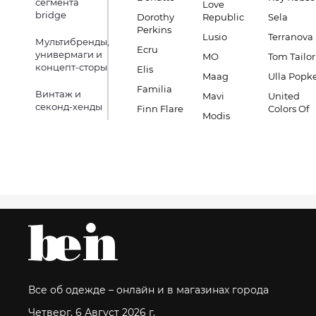
сегмента
Love
bridge
Dorothy
Republic
Sela
Perkins
Lusio
Terranova
Мультибренды,
Ecru
универмаги и
MO
Tom Tailor
концепт-сторы
Elis
Maag
Ulla Popk
Familia
Винтаж и
Mavi
United
секонд-хенды
Finn Flare
Colors Of
Modis
Все об одежде – онлайн и в магазинах города
Четверг, 6 Август 2026 г.