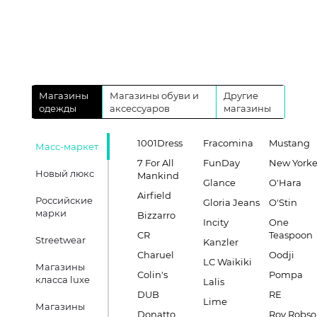
Магазины
Магазины обуви и
Другие
одежды
аксессуаров
магазины
1001Dress
Fracomina
Mustang
Масс-маркет
7 For All
FunDay
New Yorke
Новый люкс
Mankind
Glance
O'Hara
Airfield
Российские
Gloria Jeans
O'Stin
марки
Bizzarro
Incity
One
CR
Teaspoon
Streetwear
Kanzler
Charuel
Oodji
LC Waikiki
Магазины
Colin's
Pompa
класса luxe
Lalis
DUB
RE
Lime
Магазины
Donatto
Roy Robs