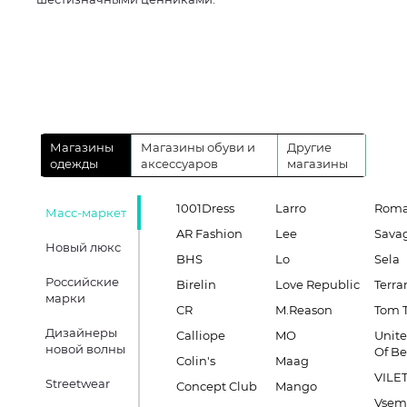
Магазины
Магазины обуви и
Другие
одежды
аксессуаров
магазины
1001Dress
Larro
Roma
Масс-маркет
AR Fashion
Lee
Sava
Новый люкс
BHS
Lo
Sela
Российские
Birelin
Love Republic
Terra
марки
CR
M.Reason
Tom T
Дизайнеры
Calliope
MO
Unite
новой волны
Of B
Colin's
Maag
VILE
Streetwear
Concept Club
Mango
Vsem