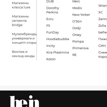
DUB
Merc
Магазины
Wran
класса luxe
Dorothy
Modis
Perkins
XC
New Yorker
Магазины
Ecru
Zarin
сегмента
O'Stin
bridge
F5
Zolla
Oodji
FunDay
befre
Мультибренды,
Orsay
универмаги и
Hoodiebuddie
Пиж
Pompa
концепт-сторы
Incity
СИН
Primerova
Винтаж и
Kira Plastinina
Снеж
RE
секонд-хенды
Коро
Koton