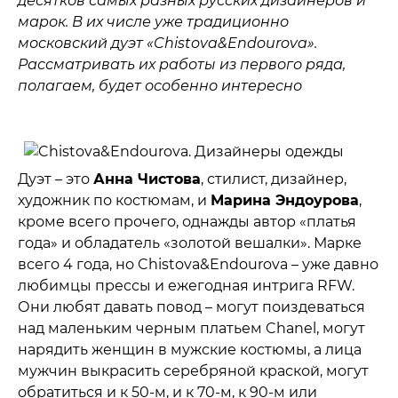
десятков самых разных русских дизайнеров и
марок. В их числе уже традиционно
московский дуэт «Chistova&Endourova».
Рассматривать их работы из первого ряда,
полагаем, будет особенно интересно
Дуэт – это
Анна Чистова
, стилист, дизайнер,
художник по костюмам, и
Марина Эндоурова
,
кроме всего прочего, однажды автор «платья
года» и обладатель «золотой вешалки». Марке
всего 4 года, но Chistova&Endourova – уже давно
любимцы прессы и ежегодная интрига RFW.
Они любят давать повод – могут поиздеваться
над маленьким черным платьем Chanel, могут
нарядить женщин в мужские костюмы, а лица
мужчин выкрасить серебряной краской, могут
обратиться и к 50-м, и к 70-м, к 90-м или