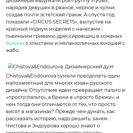
дизайнеры выдумали рок-группу «Губы»,
нарядив девушек в рваное, черное и чулки,
создав почти эстетский гранж. А спустя год
показали «CIRCUS SECRETS», выпустив на
красный подиум моделей с начесами -
львиными гривами, дрессировщиц в кожаных
брюках
с хлыстами и меланхоличных юношей с
жабо.
Chistova&Endourova сумели преодолеть один
малозаметный для многих изъян русского
дизайна. Отсутствие идеи превращает пальто в
«просто пальто», а брюки в «просто брюки», и
чем тогда они отличаются от тех, что просто
висят в магазинах? Прежде чем думать, как
рассказать историю, надо решить, зачем.
Чистова и Эндоурова хорошо знают о
семиотических возможностях одежды.