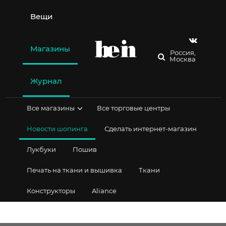
Перейти
к
Вещи
содержимому
Магазины
Россия,
Москва
Журнал
Все магазины
Все торговые центры
Новости шопинга
Сделать интернет-магазин
Лукбуки
Пошив
Печать на ткани и вышивка
Ткани
Конструкторы
Aliance