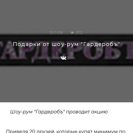
13.11.09
372
Подарки от шоу-рум "Гардеробъ"
Шоу-рум "Гардеробъ" проводит акцию
Приведя 20 друзей, которые купят минимум по