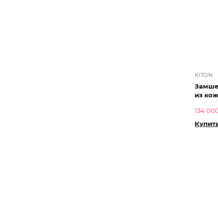
KITON
Замше
из кож
134 000
Купит