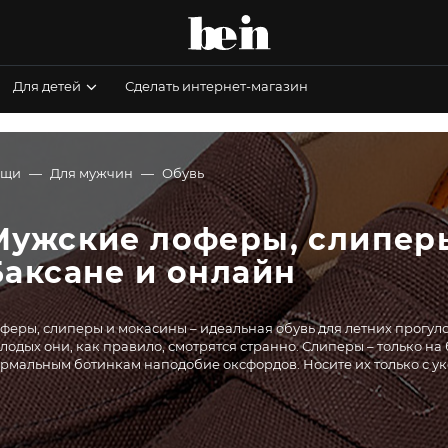
Для детей
Сделать интернет-магазин
ещи
Для мужчин
Обувь
Мужские лоферы, слиперы
Баксане и онлайн
феры, слиперы и мокасины – идеальная обувь для летних прогуло
лодых они, как правило, смотрятся странно. Слиперы – только на
рмальным ботинкам наподобие оксфордов. Носите их только с 