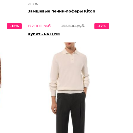
KITON
Замшевые пенни-лоферы Kiton
-12%
172 000 руб.
195 500 руб.
-12%
Купить на ЦУМ