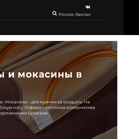
Россия, Баксан
 и мокасины в 
к. Мокасины – для мужчин за тридцать. На
 босую ногу. Лоферы – неплохая альтернатива
укороченными брюками.