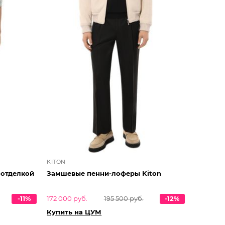
KITON
 отделкой
Замшевые пенни-лоферы Kiton
-11%
172 000 руб.
195 500 руб.
-12%
Купить на ЦУМ