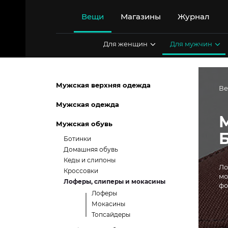
Перейти
к
Вещи
Магазины
Журнал
содержимому
Для женщин
Для мужчин
Мужская верхняя одежда
В
Мужская одежда
Мужская обувь
Ботинки
Домашняя обувь
Кеды и слипоны
Ло
Кроссовки
мо
Лоферы, слиперы и мокасины
фо
Лоферы
Мокасины
Топсайдеры