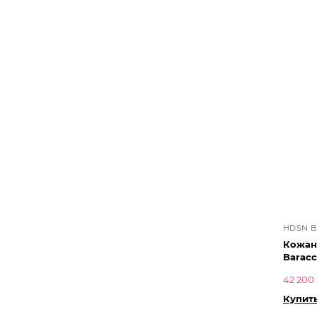
HDSN 
Кожан
Barac
42 200 
Купит