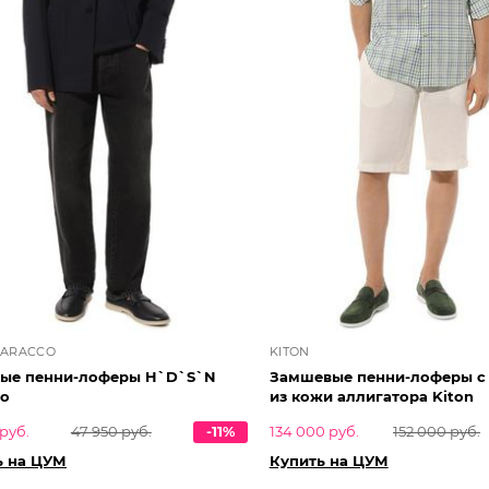
BARACCO
KITON
ые пенни-лоферы H`D`S`N
Замшевые пенни-лоферы с
co
из кожи аллигатора Kiton
руб.
47 950 руб.
-11%
134 000 руб.
152 000 руб.
ь на ЦУМ
Купить на ЦУМ