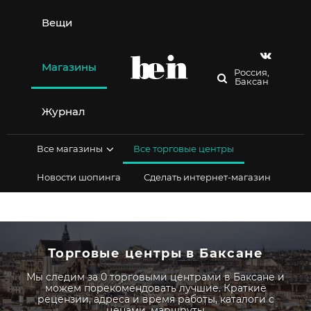
Перейти
к
Вещи
содержимому
Магазины
Россия,
Баксан
Журнал
Все магазины
Все торговые центры
Новости шопинга
Сделать интернет-магазин
Торговые центры в Баксане
Мы следим за 0 торговыми центрами в Баксане и
можем порекомендовать лучшие. Краткие
рецензии, адреса и время работы, каталоги с
ценами, маршруты