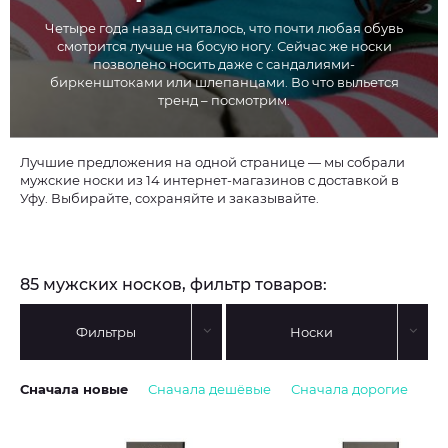
Четыре года назад считалось, что почти любая обувь
смотрится лучше на босую ногу. Сейчас же носки
позволено носить даже с сандалиями-
биркенштоками или шлепанцами. Во что выльется
тренд – посмотрим.
Лучшие предложения на одной странице — мы собрали
мужские носки из 14 интернет-магазинов с доставкой в
Уфу. Выбирайте, сохраняйте и заказывайте.
85 мужских носков, фильтр товаров:
Фильтры
Носки
Сначала новые
Сначала дешёвые
Сначала дорогие