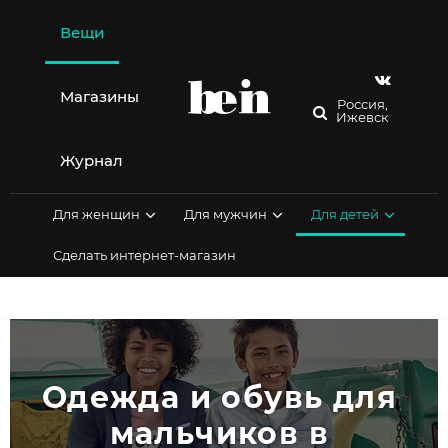
Перейти
к
Вещи
содержимому
Магазины
Россия,
Ижевск
Журнал
Для женщин
Для мужчин
Для детей
Сделать интернет-магазин
Одежда и обувь для 
мальчиков в 