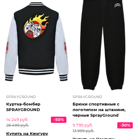
SPRAYGROUND
SPRAYGROUND
Куртка-бомбер
Брюки спортивные с
SPRAYGROUND
логотипом на штанине,
черные SprayGround
14 249 руб.
-50%
28 499 руб.
9 799 руб.
-30%
13 999 руб.
Купить на Кенгуру