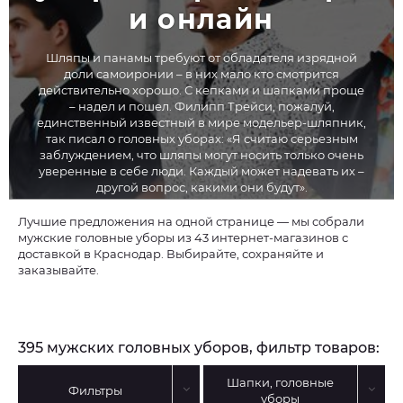
и онлайн
Шляпы и панамы требуют от обладателя изрядной
доли самоиронии – в них мало кто смотрится
действительно хорошо. С кепками и шапками проще
– надел и пошел. Филипп Трейси, пожалуй,
единственный известный в мире модельер-шляпник,
так писал о головных уборах: «Я считаю серьезным
заблуждением, что шляпы могут носить только очень
уверенные в себе люди. Каждый может надевать их –
другой вопрос, какими они будут».
Лучшие предложения на одной странице — мы собрали
мужские головные уборы из 43 интернет-магазинов с
доставкой в Краснодар. Выбирайте, сохраняйте и
заказывайте.
395 мужских головных уборов, фильтр товаров:
Шапки, головные
Фильтры
уборы