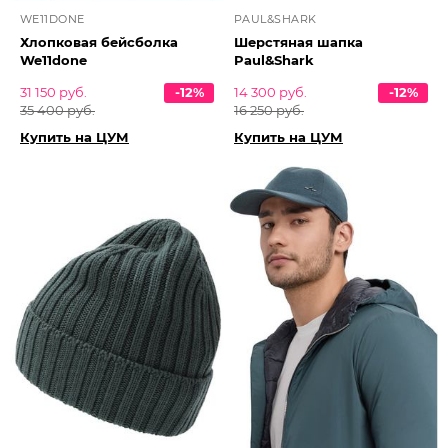
WE11DONE
PAUL&SHARK
Хлопковая бейсболка
Шерстяная шапка
We11done
Paul&Shark
31 150 руб.
-12%
14 300 руб.
-12%
35 400 руб.
16 250 руб.
Купить на ЦУМ
Купить на ЦУМ