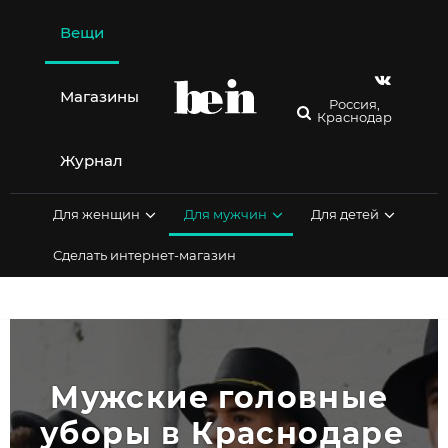
Перейти
к
Вещи
содержимому
Магазины
Россия,
Краснодар
Журнал
Для женщин
Для мужчин
Для детей
Сделать интернет-магазин
Мужские головные 
уборы в Краснодаре 