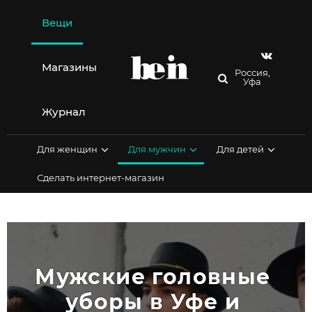
Перейти
к
Вещи
содержимому
Магазины
Россия,
Уфа
Журнал
Для женщин
Для мужчин
Для детей
Сделать интернет-магазин
Мужские головные 
уборы в Уфе и 