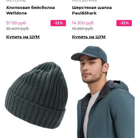
WE11DONE
PAUL&SHARK
Хлопковая бейсболка
Шерстяная шапка
We11done
Paul&Shark
31 150 руб.
-12%
14 300 руб.
-12%
35 400 руб.
16 250 руб.
Купить на ЦУМ
Купить на ЦУМ