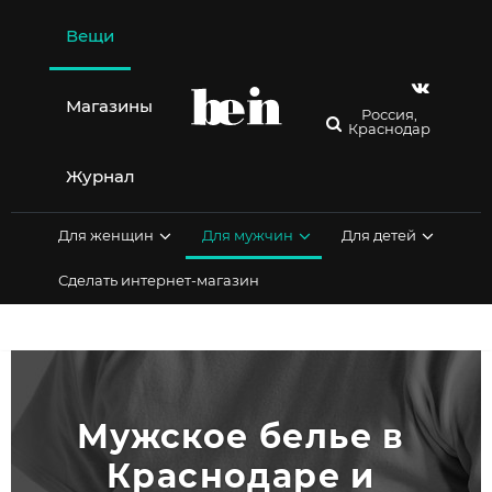
Перейти
к
Вещи
содержимому
Магазины
Россия,
Краснодар
Журнал
Для женщин
Для мужчин
Для детей
Сделать интернет-магазин
Мужское белье в 
Краснодаре и 