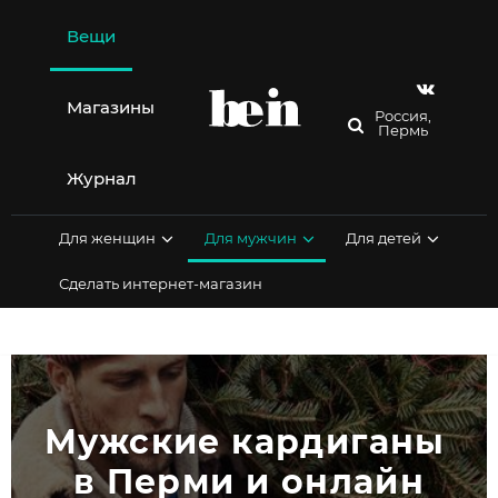
Перейти
к
Вещи
содержимому
Магазины
Россия,
Пермь
Журнал
Для женщин
Для мужчин
Для детей
Сделать интернет-магазин
Мужские кардиганы 
в Перми и онлайн