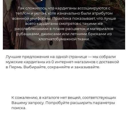
Так сложилось, что кардиганы ассоциируются с
теплом и уютом, хотя изначально были атрибутом
военной униформы. Практика показывает, что лучше
всего кардиганы смотрятся с такими же
расслабленными в плане расцветок и материалов
рубашками, джинсами или летними брюками из
хлопчатобумажной ткани.
Лучшие предложения на одной странице — мы собрали
мужские кардиганы из 0 интернет-магазинов с доставкой
в Пермь. Выбирайте, сохраняйте и заказывайте.
К сожалению, в каталоге нет вещей, соответствующих
Вашему запросу. Попробуйте расширить параметры
поиска.