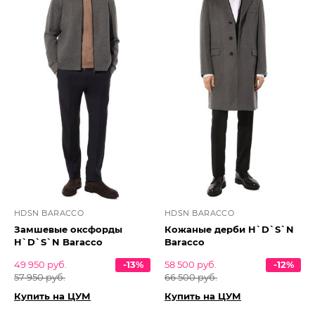
HDSN BARACCO
HDSN BARACCO
Замшевые оксфорды
Кожаные дерби H`D`S`N
H`D`S`N Baracco
Baracco
49 950 руб.
-13%
58 500 руб.
-12%
57 950 руб.
66 500 руб.
Купить на ЦУМ
Купить на ЦУМ