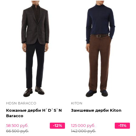
HDSN BARACCO
KITON
Кожаные дерби H`D`S`N
Замшевые дерби Kiton
Baracco
58 500 руб.
-12%
125 000 руб.
-11%
66 500 руб.
142 000 руб.