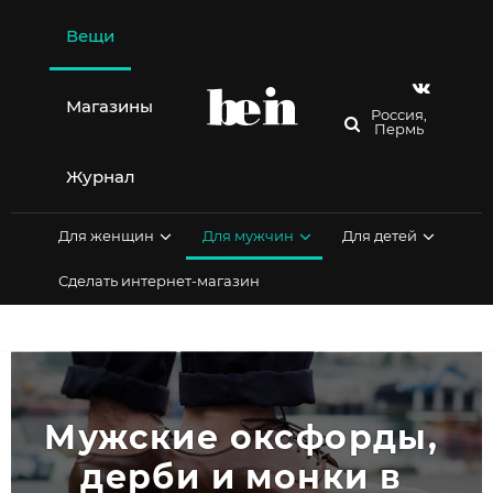
Перейти
к
Вещи
содержимому
Магазины
Россия,
Пермь
Журнал
Для женщин
Для мужчин
Для детей
Сделать интернет-магазин
Мужские оксфорды, 
дерби и монки в 