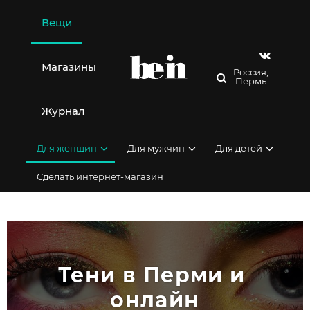
Перейти
к
Вещи
содержимому
Магазины
Россия,
Пермь
Журнал
Для женщин
Для мужчин
Для детей
Сделать интернет-магазин
Тени в Перми и 
онлайн