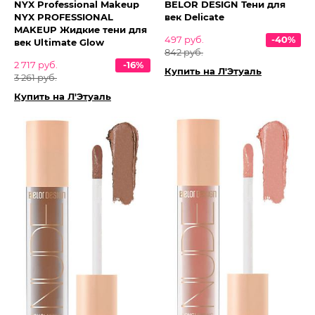
NYX Professional Makeup
BELOR DESIGN Тени для
NYX PROFESSIONAL
век Delicate
MAKEUP Жидкие тени для
497 руб.
-40%
век Ultimate Glow
842 руб.
2 717 руб.
-16%
Купить на Л'Этуаль
3 261 руб.
Купить на Л'Этуаль