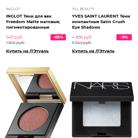
INGLOT
YSL BEAUTY
INGLOT Тени для век
YVES SAINT LAURENT Тени
Freedom Matte матовые,
компактные Satin Crush
пигментированные
Eye Shadows
549 руб.
-65%
4 856 руб.
-9%
1 610 руб.
5 342 руб.
Купить на Л'Этуаль
Купить на Л'Этуаль