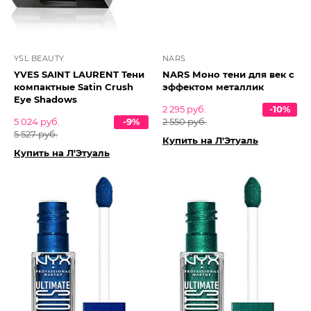
YSL BEAUTY
NARS
YVES SAINT LAURENT Тени
NARS Моно тени для век с
компактные Satin Crush
эффектом металлик
Eye Shadows
2 295 руб.
-10%
5 024 руб.
-9%
2 550 руб.
5 527 руб.
Купить на Л'Этуаль
Купить на Л'Этуаль