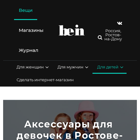
Перейти
к
Вещи
содержимому
Магазины
Россия,
Ростов-
на-Дону
Журнал
Для женщин
Для мужчин
Для детей
Сделать интернет-магазин
Аксессуары для 
девочек в Ростове-