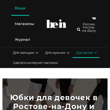
Перейти
к
Вещи
содержимому
Магазины
Россия,
Ростов-
на-Дону
Журнал
Для женщин
Для мужчин
Для детей
Сделать интернет-магазин
Юбки для девочек в 
Ростове-на-Дону и 