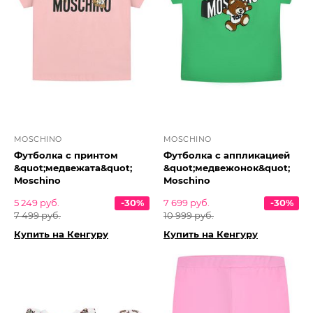
MOSCHINO
MOSCHINO
Футболка c принтом
Футболка с аппликацией
&quot;медвежата&quot;
&quot;медвежонок&quot;
Moschino
Moschino
5 249 руб.
-30%
7 699 руб.
-30%
7 499 руб.
10 999 руб.
Купить на Кенгуру
Купить на Кенгуру