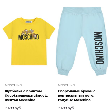
MOSCHINO
MOSCHINO
Футболка с принтом
Спортивные брюки с
&quot;медвежата&quot;,
вертикальным лого,
желтая Moschino
голубые Moschino
7 499 руб.
7 499 руб.