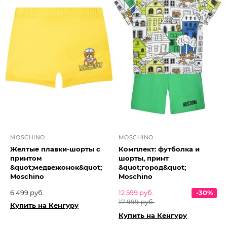
MOSCHINO
MOSCHINO
Желтые плавки-шорты с
Комплект: футболка и
принтом
шорты, принт
&quot;медвежонок&quot;
&quot;город&quot;
Moschino
Moschino
6 499 руб.
12 599 руб.
-30%
17 999 руб.
Купить на Кенгуру
Купить на Кенгуру