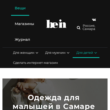
Перейти
к
Вещи
содержимому
Магазины
Россия,
Самара
Журнал
Для женщин
Для мужчин
Для детей
Сделать интернет-магазин
Одежда для 
малышей в Самаре 