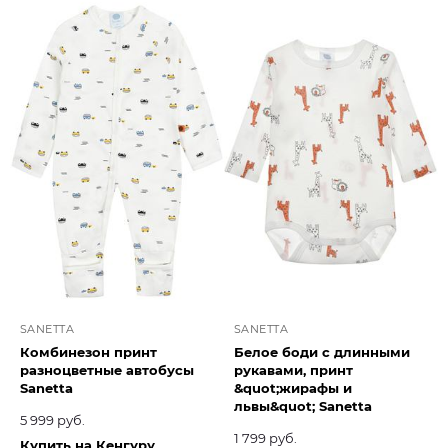
SANETTA
SANETTA
Комбинезон принт
Белое боди с длинными
разноцветные автобусы
рукавами, принт
Sanetta
&quot;жирафы и
львы&quot; Sanetta
5 999 руб.
1 799 руб.
Купить на Кенгуру