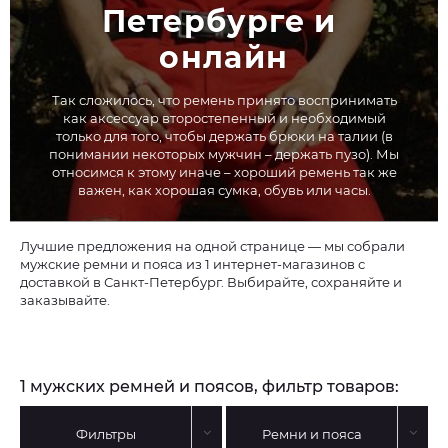
Петербурге и 
онлайн
Так сложилось, что ремень принято воспринимать
как аксессуар второстепенный и необходимый
только для того, чтобы держать брюки на талии (в
понимании некоторых мужчин – держать пузо). Мы
относимся к этому иначе – хороший ремень так же
важен, как хорошая сумка, обувь или часы.
Лучшие предложения на одной странице — мы собрали
мужские ремни и пояса из 1 интернет-магазинов с
доставкой в Санкт-Петербург. Выбирайте, сохраняйте и
заказывайте.
1 мужских ремней и поясов, фильтр товаров:
Фильтры
Ремни и пояса