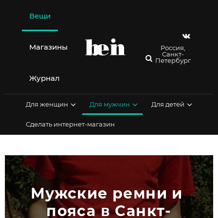
Перейти
к
Вещи
содержимому
Магазины
Россия,
Санкт-
Петербург
Журнал
Для женщин
Для мужчин
Для детей
Сделать интернет-магазин
Мужские ремни и 
пояса в Санкт-