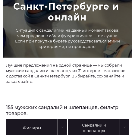
Санкт-Петербурге и 
онлайн
Ситуация с сандалиями на данный момент такова:
чем уродливее и/или футуристичнее – тем лучше.
Если при покупке будете руководствоваться этими
критериями, не прогадаете.
Лучшие предложения на одной странице — мы собрали
мужские сандалии и шлепанцы из 31 интернет-магазинов
с доставкой в Санкт-Петербург. Выбирайте, сохраняйте и
заказывайте.
155 мужских сандалий и шлепанцев, фильтр
товаров:
Сандалии и
Фильтры
шлепанцы