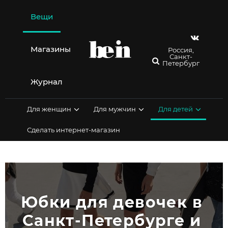
Перейти
к
Вещи
содержимому
Магазины
Россия,
Санкт-
Петербург
Журнал
Для женщин
Для мужчин
Для детей
Сделать интернет-магазин
Юбки для девочек в 
Санкт-Петербурге и 