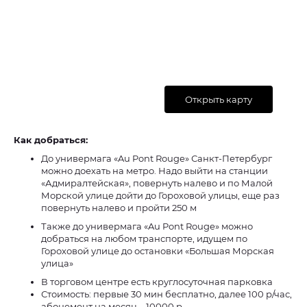
Открыть карту
Как добраться:
До универмага «Au Pont Rouge» Санкт-Петербург
можно доехать на метро. Надо выйти на станции
«Адмиралтейская», повернуть налево и по Малой
Морской улице дойти до Гороховой улицы, еще раз
повернуть налево и пройти 250 м
Также до универмага «Au Pont Rouge» можно
добраться на любом транспорте, идущем по
Гороховой улице до остановки «Большая Морская
улица»
В торговом центре есть круглосуточная парковка
Стоимость: первые 30 мин бесплатно, далее 100 р/час,
абонемент на месяц – 10000 р