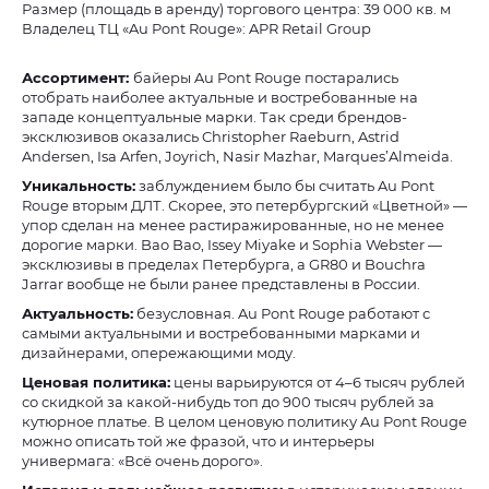
Размер (площадь в аренду) торгового центра: 39 000 кв. м
Владелец ТЦ «Au Pont Rouge»: APR Retail Group
Ассортимент:
байеры Au Pont Rouge постарались
отобрать наиболее актуальные и востребованные на
западе концептуальные марки. Так среди брендов-
эксклюзивов оказались Christopher Raeburn, Astrid
Andersen, Isa Arfen, Joyrich, Nasir Mazhar, Marques’Almeida.
Уникальность:
заблуждением было бы считать Au Pont
Rouge вторым ДЛТ. Скорее, это петербургский «Цветной» —
упор сделан на менее растиражированные, но не менее
дорогие марки. Bao Bao, Issey Miyake и Sophia Webster —
эксклюзивы в пределах Петербурга, а GR80 и Bouchra
Jarrar вообще не были ранее представлены в России.
Актуальность:
безусловная. Au Pont Rouge работают с
самыми актуальными и востребованными марками и
дизайнерами, опережающими моду.
Ценовая политика:
цены варьируются от 4–6 тысяч рублей
со скидкой за какой-нибудь топ до 900 тысяч рублей за
кутюрное платье. В целом ценовую политику Au Pont Rouge
можно описать той же фразой, что и интерьеры
универмага: «Всё очень дорого».