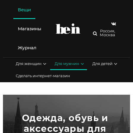
Перейти
к
Вещи
содержимому
Магазины
Россия,
Москва
Журнал
Для женщин
Для мужчин
Для детей
Сделать интернет-магазин
Одежда, обувь и 
аксессуары для 