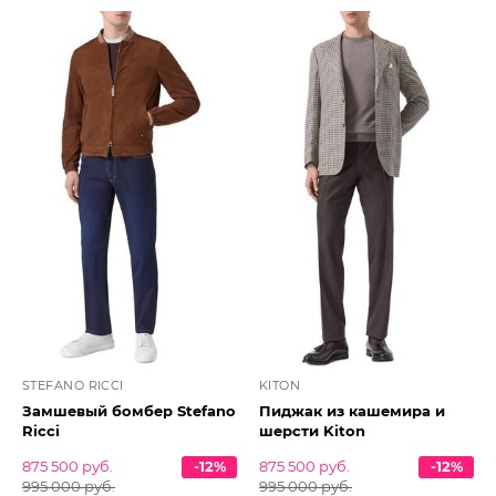
STEFANO RICCI
KITON
Замшевый бомбер Stefano
Пиджак из кашемира и
Ricci
шерсти Kiton
875 500 руб.
-12%
875 500 руб.
-12%
995 000 руб.
995 000 руб.