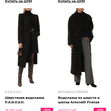
Купить на ЦУМ
Купить на ЦУМ
P.A.R.O.S.H.
ANTONELLI FIRENZE
Шерстяная водолазка
Водолазка из шерсти и
P.A.R.O.S.H.
шелка Antonelli Firenze
26 350 руб.
-12%
48 600 руб.
-12%