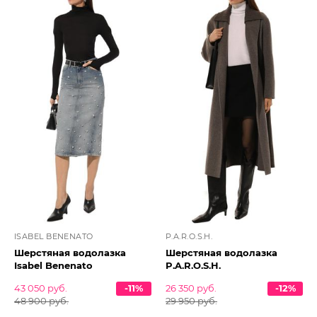
ISABEL BENENATO
P.A.R.O.S.H.
Шерстяная водолазка
Шерстяная водолазка
Isabel Benenato
P.A.R.O.S.H.
43 050 руб.
-11%
26 350 руб.
-12%
48 900 руб.
29 950 руб.