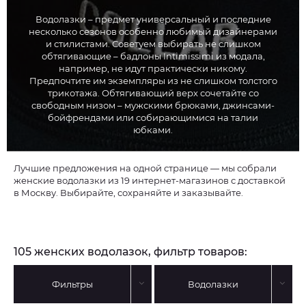
Водолазки – предмет универсальный и последние
несколько сезонов особенно любимый дизайнерами
и стилистами. Советуем выбирать не слишком
обтягивающие – бадлоны Intimissimi из модала,
например, не идут практически никому.
Предпочтите им экземпляры из не слишком толстого
трикотажа. Обтягивающий верх сочетайте со
свободным низом – мужскими брюками, джинсами-
бойфрендами или собирающимися на талии
юбками.
Лучшие предложения на одной странице — мы собрали
женские водолазки из 19 интернет-магазинов с доставкой
в Москву. Выбирайте, сохраняйте и заказывайте.
105 женских водолазок, фильтр товаров:
Фильтры
Водолазки