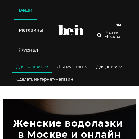
Перейти
к
Вещи
содержимому
Магазины
Россия,
Москва
Журнал
Для женщин
Для мужчин
Для детей
Сделать интернет-магазин
Женские водолазки 
в Москве и онлайн