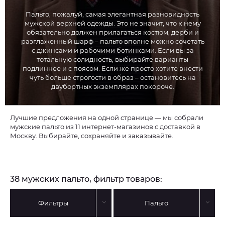
Пальто, пожалуй, самая элегантная разновидность
мужской верхней одежды. Это не значит, что к нему
обязательно должен прилагаться костюм, дерби и
разглаженный шарф – пальто вполне можно сочетать
с джинсами и рабочими ботинками. Если вы за
тотальную солидность, выбирайте варианты
подлиннее и с поясом. Если же просто хотите внести
чуть больше строгости в образ – остановитесь на
двубортных экземплярах покороче.
Лучшие предложения на одной странице — мы собрали
мужские пальто из 11 интернет-магазинов с доставкой в
Москву. Выбирайте, сохраняйте и заказывайте.
38 мужских пальто, фильтр товаров:
Фильтры
Пальто