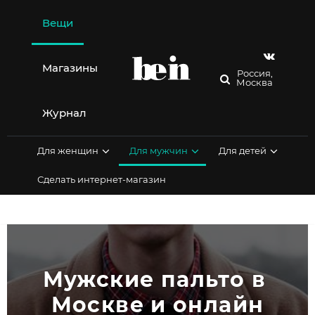
Перейти
к
Вещи
содержимому
Магазины
Россия,
Москва
Журнал
Для женщин
Для мужчин
Для детей
Сделать интернет-магазин
Мужские пальто в 
Москве и онлайн