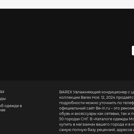
да
BAREX Увлажняющий кондиционер с цв
коллекции Barex Ноя. 12, 2024 продаётс
нды
подробности можно уточнить по теле
об одежде в
официальный сайт
Be-in.ru – это реко
кве
обувь и аксессуары как сетевых, так и
50 городах СНГ. В «
Каталоге одежды М
купить в магазинах вашего города и в и
самую полную базу рецензий, адресов и теле