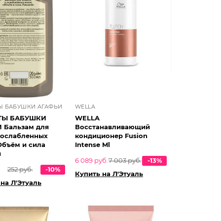
Ы БАБУШКИ АГАФЬИ
WELLA
ТЫ БАБУШКИ
WELLA
 Бальзам для
Восстанавливающий
 ослабленных
кондиционер Fusion
Объём и сила
Intense Ml
й
6 089 руб.
7 003 руб.
-13%
252 руб.
-10%
Купить на Л'Этуаль
на Л'Этуаль