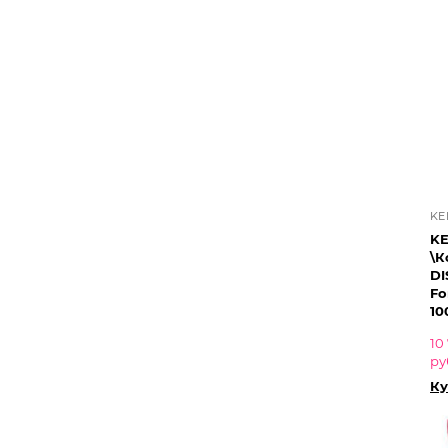
KE
K
\К
DI
Fondan
10
10
ру
Ку