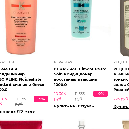
RASTASE
KERASTASE
РЕЦЕПТ
ERASTASE
KERASTASE Ciment Usure
РЕЦЕП
ондиционер
Soin Кондиционер
АГАФЬИ
SCIPLINE Fluidealiste
восстанавливающий
тонких
t сияние и блеск
1000.0
волос 
00.0
Ржано
10 304
11 335
-9%
 705
11 776
-9%
руб.
руб.
226 руб.
б.
руб.
Купить на Л'Этуаль
Купить 
пить на Л'Этуаль