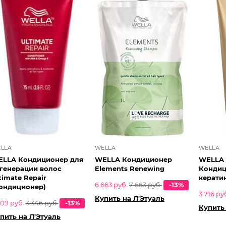
LLA
WELLA
WELLA
LLA Кондиционер для
WELLA Кондиционер
WELLA 
генерации волос
Elements Renewing
Кондиц
timate Repair
кератин
6 663 руб.
7 663 руб.
-13%
ондиционер)
3 716 ру
Купить на Л'Этуаль
909 руб.
3 346 руб.
-13%
Купить 
пить на Л'Этуаль