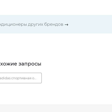
ндиционеры других брендов
→
хожие запросы
adidas спортивная одежда и обувь