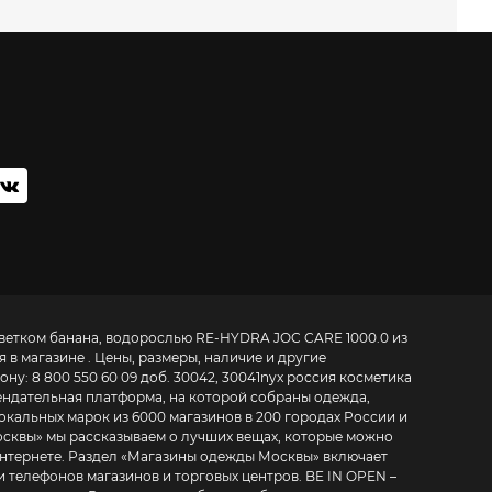
етком банана, водорослью RE-HYDRA JOC CARE 1000.0 из
я в магазине . Цены, размеры, наличие и другие
фону:
8 800 550 60 09 доб. 30042, 30041
nyx россия косметика
мендательная платформа, на которой собраны одежда,
 локальных марок из 6000 магазинов в 200 городах России и
осквы
» мы рассказываем о лучших вещах, которые можно
нтернете. Раздел «
Магазины одежды Москвы
» включает
фонов магазинов и торговых центров. BE IN OPEN –