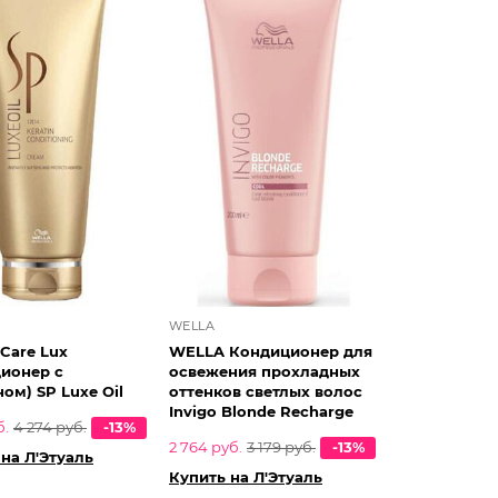
WELLA
Care Lux
WELLA Кондиционер для
ионер с
освежения прохладных
ом) SP Luxe Oil
оттенков светлых волос
Invigo Blonde Recharge
б.
4 274 руб.
-13%
2 764 руб.
3 179 руб.
-13%
на Л'Этуаль
Купить на Л'Этуаль