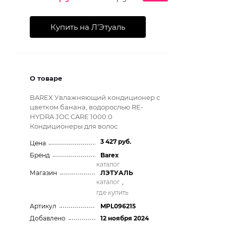
Купить на Л'Этуаль
О товаре
BAREX Увлажняющий кондиционер с
цветком банана, водорослью RE-
HYDRA JOC CARE 1000.0
Кондиционеры для волос
3 427 руб.
Цена
Бренд
Barex
каталог
Магазин
ЛЭТУАЛЬ
каталог
,
где купить
Артикул
MPL096215
Добавлено
12 ноября 2024