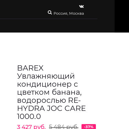
Россия, Москва
BAREX
Увлажняющий
кондиционер с
цветком банана,
водорослью RE-
HYDRA JOC CARE
1000.0
3 427 руб.
5 484 руб.
-37%