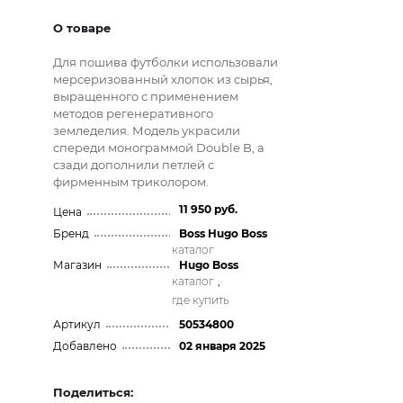
О товаре
Для пошива футболки использовали
мерсеризованный хлопок из сырья,
выращенного с применением
методов регенеративного
земледелия. Модель украсили
спереди монограммой Double B, а
сзади дополнили петлей с
фирменным триколором.
11 950 руб.
Цена
Бренд
Boss Hugo Boss
каталог
Магазин
Hugo Boss
каталог
,
где купить
Артикул
50534800
Добавлено
02 января 2025
Поделиться: