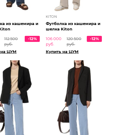
KITON
ка из кашемира и
Футболка из кашемира и
Kiton
шелка Kiton
112 500
-12%
106 000
120 500
-12%
руб.
руб.
руб.
 на ЦУМ
Купить на ЦУМ