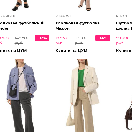
L SANDER
MISSONI
KITON
опковая футболка Jil
Хлопковая футболка
Футбол
nder
Missoni
шелка 
0 500
148 500
-12%
19 950
23 200
-14%
99 000
б.
руб.
руб.
руб.
руб.
пить на ЦУМ
Купить на ЦУМ
Купить