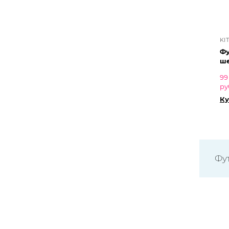
KI
Фу
ше
99
ру
Ку
Фу