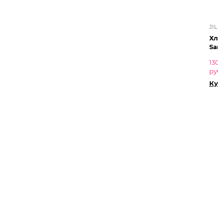
JI
Хл
Sa
13
ру
Ку