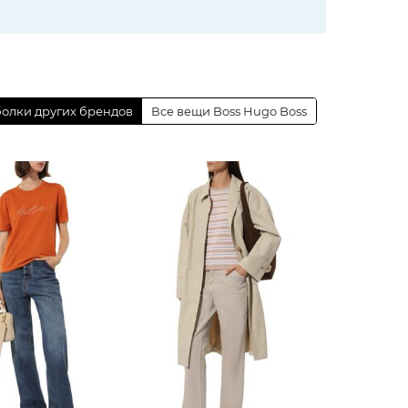
олки других брендов
Все вещи Boss Hugo Boss