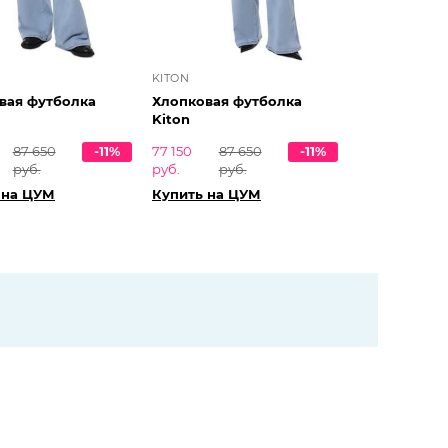
KITON
вая футболка
Хлопковая футболка
Kiton
87 650
-11%
77 150
87 650
-11%
руб.
руб.
руб.
 на ЦУМ
Купить на ЦУМ