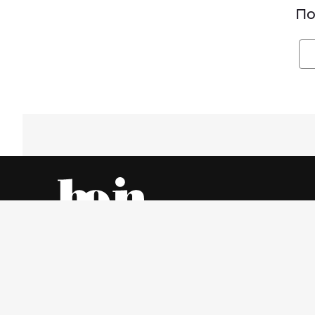
По
Все об одежде – онлайн и в магазинах города
Пятница, 7 Август 2026 г.
© www.be-in.ru. 2006 – 2026