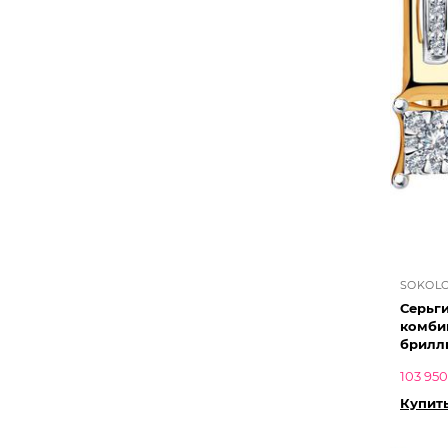
SOKOL
Серьг
комби
брилл
103 950
Купить