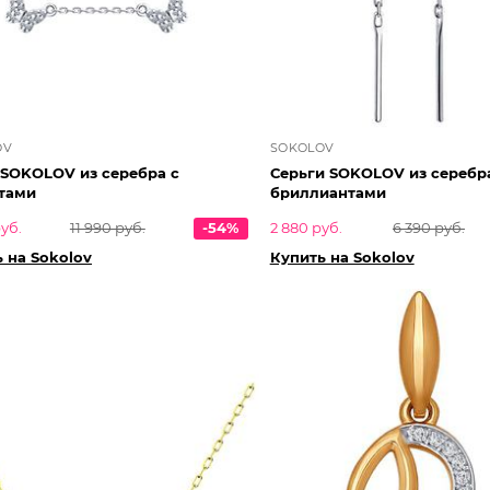
OV
SOKOLOV
 SOKOLOV из серебра с
Серьги SOKOLOV из серебр
тами
бриллиантами
уб.
11 990 руб.
-54%
2 880 руб.
6 390 руб.
 на Sokolov
Купить на Sokolov