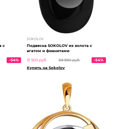
SOKOLOV
а с
Подвеска SOKOLOV из золота с
агатом и фианитами
-54%
31 500 руб.
69 990 руб.
-54%
Купить на Sokolov