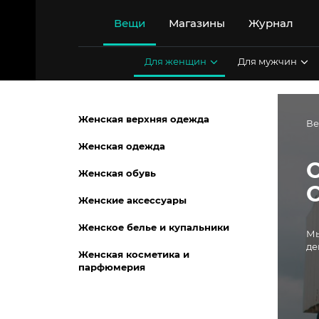
Перейти
к
Вещи
Магазины
Журнал
содержимому
Для женщин
Для мужчин
Женская верхняя одежда
В
Женская одежда
Женская обувь
Женские аксессуары
Женское белье и купальники
Мы
де
Женская косметика и
парфюмерия