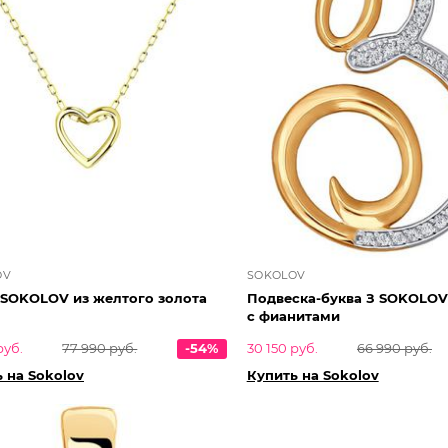
OV
SOKOLOV
 SOKOLOV из желтого золота
Подвеска-буква З SOKOLOV
с фианитами
руб.
77 990 руб.
-54%
30 150 руб.
66 990 руб.
 на Sokolov
Купить на Sokolov