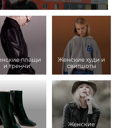
енские плащи
Женские худи и
и тренчи
свитшоты
Женские