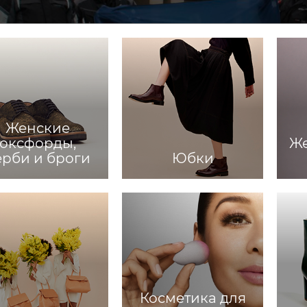
Женские
оксфорды,
Ж
ерби и броги
Юбки
Косметика для