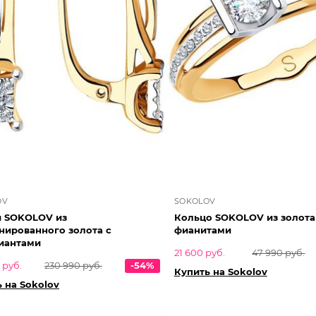
OV
SOKOLOV
и SOKOLOV из
Кольцо SOKOLOV из золота
нированного золота с
фианитами
иантами
21 600 руб.
47 990 руб.
 руб.
230 990 руб.
-54%
Купить на Sokolov
 на Sokolov