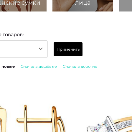
нские сумки
лица
 товаров:
Применить
а новые
Сначала дешёвые
Сначала дорогие