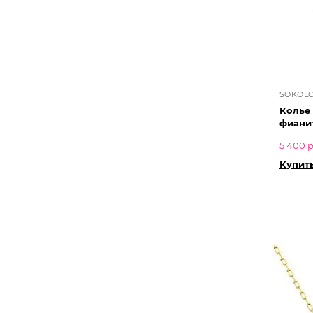
SOKOL
Колье
фиани
5 400 р
Купить