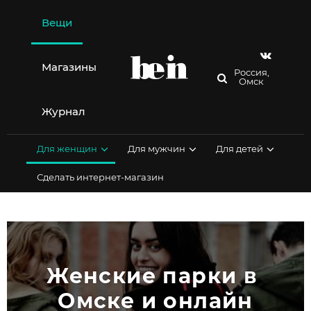
Перейти
к
Вещи
содержимому
Магазины
Россия,
Омск
Журнал
Для женщин
Для мужчин
Для детей
Сделать интернет-магазин
Женские парки в 
Омске и онлайн