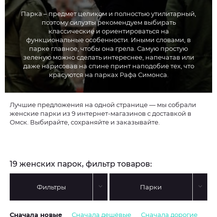
Парка – предмет целиком и полностью утилитарный,
поэтому силуэты рекомендуем выбирать
классические и ориентироваться на
функциональные особенности. Иными словами, в
парке главное, чтобы она грела. Самую простую
зеленую можно сделать интереснее, напечатав или
даже нарисовав на спине принт наподобие тех, что
красуются на парках Рафа Симонса.
Лучшие предложения на одной странице — мы собрали
женские парки из 9 интернет-магазинов с доставкой в
Омск. Выбирайте, сохраняйте и заказывайте.
19 женских парок, фильтр товаров:
Фильтры
Парки
Сначала новые
Сначала дешёвые
Сначала дорогие