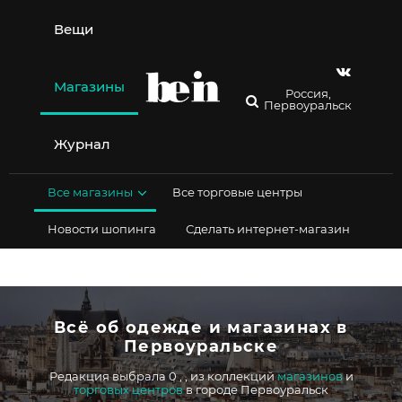
Перейти
к
Вещи
содержимому
Магазины
Россия,
Первоуральск
Журнал
Все магазины
Все торговые центры
Новости шопинга
Сделать интернет-магазин
Всё об одежде и магазинах в
Первоуральске
Редакция выбрала 0
,
,
из коллекций
магазинов
и
торговых центров
в городе Первоуральск