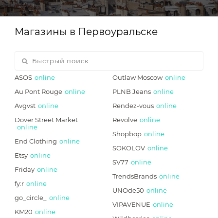
Магазины в Первоуральске
ASOS
online
Outlaw Moscow
online
Au Pont Rouge
online
PLNB Jeans
online
Avgvst
online
Rendez-vous
online
Dover Street Market
Revolve
online
online
Shopbop
online
End Clothing
online
SOKOLOV
online
Etsy
online
SV77
online
Friday
online
TrendsBrands
online
fy:r
online
UNOde50
online
go_circle_
online
VIPAVENUE
online
KM20
online