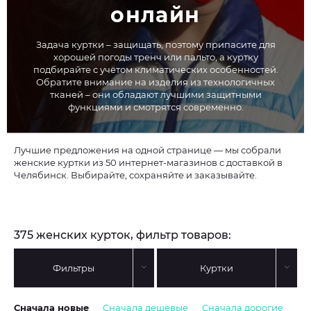
онлайн
Задача куртки – защищать, поэтому припасите для
хорошей погоды тренч или пальто, а куртку
подбирайте с учётом климатических особенностей.
Обратите внимание на изделия из технологичных
тканей – они обладают лучшими защитными
функциями и смотрятся современно.
Лучшие предложения на одной странице — мы собрали
женские куртки из 50 интернет-магазинов с доставкой в
Челябинск. Выбирайте, сохраняйте и заказывайте.
375 женских курток, фильтр товаров:
Фильтры
Куртки
Сначала новые
Сначала дешёвые
Сначала дорогие