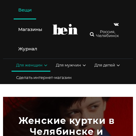
Перейти
к
Вещи
содержимому
Магазины
Россия,
Челябинск
Журнал
Для женщин
Для мужчин
Для детей
Сделать интернет-магазин
Женские куртки в 
Челябинске и 