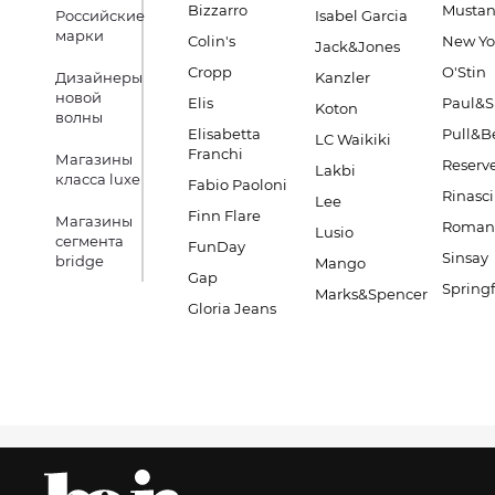
Bizzarro
Musta
Российские
Isabel Garcia
марки
Colin's
New Yo
Jack&Jones
Cropp
O'Stin
Дизайнеры
Kanzler
новой
Elis
Paul&S
Koton
волны
Elisabetta
Pull&B
LC Waikiki
Franchi
Магазины
Reserv
Lakbi
класса luxe
Fabio Paoloni
Rinasc
Lee
Finn Flare
Магазины
Romano
Lusio
сегмента
FunDay
Sinsay
bridge
Mango
Gap
Springf
Marks&Spencer
Gloria Jeans