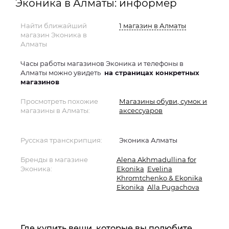
Эконика в Алматы: информер
Найти ближайший
1 магазин в Алматы
магазин Эконика в
Алматы
Часы работы магазинов Эконика и телефоны в
Алматы можно увидеть
на страницах конкретных
магазинов
Просмотреть похожие
Магазины обуви, сумок и
магазины в Алматы:
аксессуаров
Русская транскрипция:
Эконика Алматы
Бренды в магазине
Alena Akhmadullina for
Эконика:
Ekonika
Evelina
Khromtchenko & Ekonika
Ekonika
Alla Pugachova
Где купить вещи, которые вы полюбите