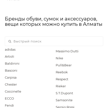
Бренды обуви, сумок и аксессуаров,
вещи которых можно купить в Алматы
adidas
Massimo Dutti
Artioli
Nike
Baldinini
Pull&Bear
Basconi
Reebok
Carpisa
Respect
Chester
Rieker
Coccinelle
S.T.Dupont
ECCO
Samsonite
Fendi
Sergio Rossi