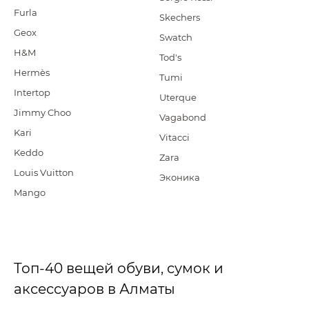
Furla
Skechers
Geox
Swatch
H&M
Tod's
Hermès
Tumi
Intertop
Uterque
Jimmy Choo
Vagabond
Kari
Vitacci
Keddo
Zara
Louis Vuitton
Эконика
Mango
Топ-40 вещей обуви, сумок и
аксессуаров в Алматы