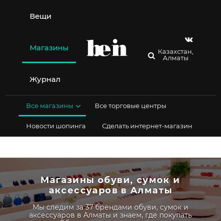
Перейти
к
Вещи
содержимому
Магазины
Казахстан,
Алматы
Журнал
Все магазины
Все торговые центры
Новости шопинга
Сделать интернет-магазин
Магазины обуви, сумок и
аксессуаров в Алматы
Мы следим за 37 брендами обуви, сумок и
аксессуаров в Алматы и знаем, где покупать