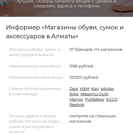
лучшие. Обзоры, каталоги вещей с ценами и
скидками, адреса и телефоны
Информер «Магазины обуви, сумок и
аксессуаров в Алматы»
Магазины обуви, сумок и
37 брендов, 114 магазинов
аксессуаров в Алматы:
Минимальная цена вещи:
3186 рублей
Максимальная цена вещи:
321500 рублей
Самые просматриваемые
Zara
H&M
Kari
adidas
в этом месяце
Nike
Massimo Dutti
Mango
Pull&Bear
ECCO
Reebok
Точные адреса и время
смотрите на страницах
работы магазинов обуви,
магазинов
сумок и аксессуаров в
Алматы