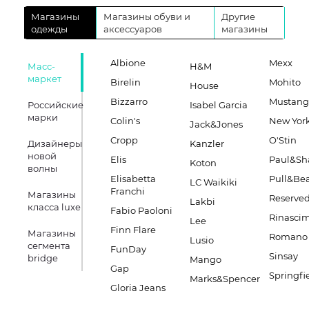
Магазины
Магазины обуви и
Другие
одежды
аксессуаров
магазины
Albione
Mexx
Масс-
H&M
маркет
Birelin
Mohito
House
Bizzarro
Mustang
Российские
Isabel Garcia
марки
Colin's
New Yor
Jack&Jones
Cropp
O'Stin
Дизайнеры
Kanzler
новой
Elis
Paul&Sh
Koton
волны
Elisabetta
Pull&Be
LC Waikiki
Franchi
Магазины
Reserve
Lakbi
класса luxe
Fabio Paoloni
Rinasci
Lee
Finn Flare
Магазины
Romano 
Lusio
сегмента
FunDay
Sinsay
bridge
Mango
Gap
Springfi
Marks&Spencer
Gloria Jeans