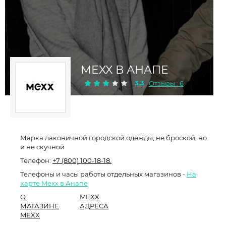
MEXX В АНАПЕ
3.3
Отзывы : 6
Марка лаконичной городской одежды, не броской, но
и не скучной
Телефон:
+7 (800) 100-18-18.
Телефоны и часы работы отдельных магазинов -
На
карте Mexx в Анапе
О
MEXX
МАГАЗИНЕ
АДРЕСА
MEXX