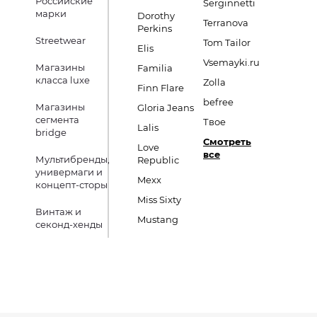
Российские
Serginnetti
марки
Dorothy
Terranova
Perkins
Streetwear
Tom Tailor
Elis
Vsemayki.ru
Магазины
Familia
класса luxe
Zolla
Finn Flare
befree
Магазины
Gloria Jeans
сегмента
Твое
Lalis
bridge
Смотреть
Love
все
Мультибренды,
Republic
универмаги и
Mexx
концепт-сторы
Miss Sixty
Винтаж и
Mustang
секонд-хенды