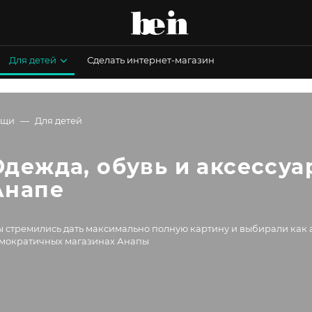
Для детей
Сделать интернет-магазин
ещи
Для детей
Одежда, обувь и аксессуар
Анапе
 стремились дать максимально полную картину и выбирали как а
мократичных магазинах Анапы