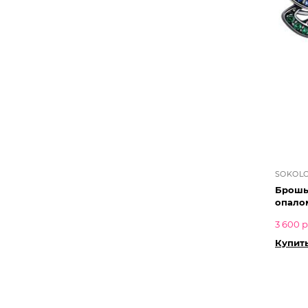
SOKOL
Брошь
опало
3 600 р
Купить