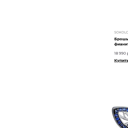
SOKOL
Брошь
фиани
18 990 
Купить