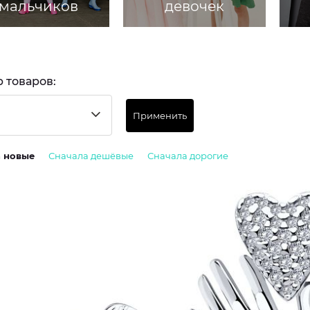
мальчиков
девочек
 товаров:
Применить
а новые
Сначала дешёвые
Сначала дорогие