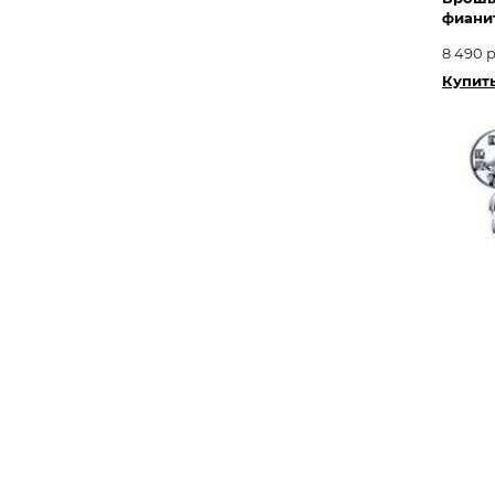
фиани
8 490 р
Купить