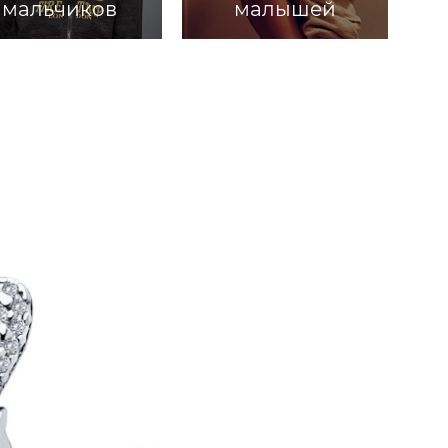
мальчиков
малышей