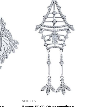
SOKOLOV
 с
Брошь SOKOLOV из серебра с