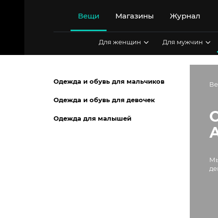
Перейти
к
Вещи
Магазины
Журнал
содержимому
Для женщин
Для мужчин
Одежда и обувь для мальчиков
В
Одежда и обувь для девочек
Одежда для малышей
Мы
де