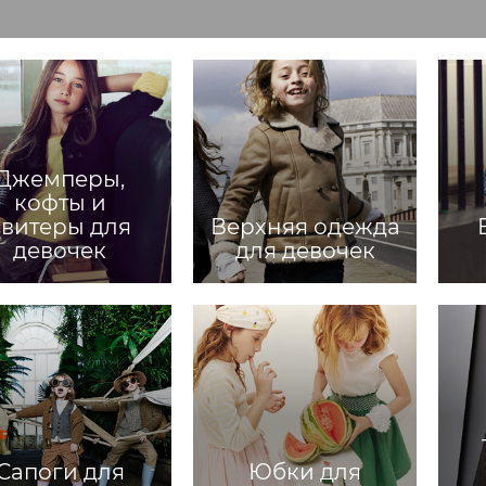
Джемперы,
кофты и
свитеры для
Верхняя одежда
девочек
для девочек
Сапоги для
Юбки для