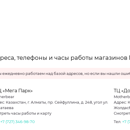
реса, телефоны и часы работы магазинов 
 ежедневно работаем над базой адресов, но если вы нашли ошиб
Ц «Мега Парк»
ТЦ «Д
herbear
Motherb
с: Казахстан, г. Алматы, пр. Сейфуллина, д. 248, угол ул.
Адрес: 
атаева
Жолдас
треть часы работы и карту
Смотрет
.
+7 (727) 346-98-70
Тел.
+7 (