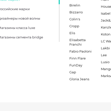
Birelin
Hous
оссийские марки
Bizzarro
Isabel
Дизайнеры новой волны
Colin's
Jack&
Cropp
Kanzl
агазины класса luxe
Elis
Koton
агазины сегмента bridge
Elisabetta
LC Wa
Franchi
Lakbi
Fabio Paoloni
Lee
Finn Flare
Lusio
FunDay
Mang
Gap
Marks
Gloria Jeans