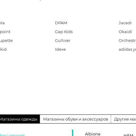
ola
DPAM
Jacadi
point
Gap Kids
Okaidi
upette
Gulliver
Orchestr
ckid
Idexe
adidas y
Магазины одежды
Магазины обуви и аксессуаров
Другие ма
Albione
Масс-маркет
H&M