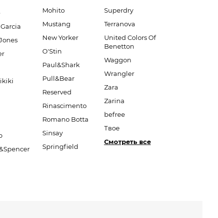
Mohito
Superdry
e
Mustang
Terranova
 Garcia
New Yorker
United Colors Of
Jones
Benetton
O'Stin
er
Waggon
Paul&Shark
Wrangler
Pull&Bear
ikiki
Zara
Reserved
Zarina
Rinascimento
befree
Romano Botta
Твое
Sinsay
o
Смотреть все
Springfield
&Spencer