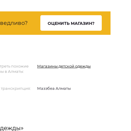
ведливо?
ОЦЕНИТЬ МАГАЗИН?
треть похожие
Магазины детской одежды
ы в Алматы:
 транскрипция:
Мазэбеа Алматы
одежды»