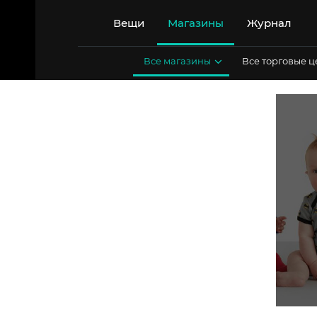
Перейти
к
Вещи
Магазины
Журнал
содержимому
Все магазины
Все торговые 