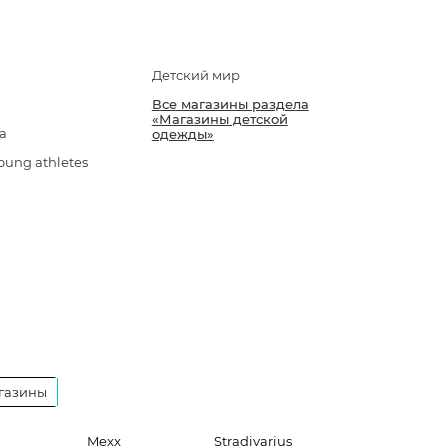
Детский мир
Все магазины раздела
«Магазины детской
a
одежды»
oung athletes
газины
Mexx
Stradivarius