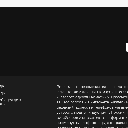
да
Be-in.ru – это рекомендательная платф
сетевых, так и локальных марок из 6000
нды
«
Каталоге одежды Алматы
» мы рассказ
об одежде в
вашего города и в интернете. Раздел «
аты
рецензий, адресов и телефонов магазинов и торговых центров
устроена модная индустрия в России и
ритейлеров и маркетологов в формате 
сиюминутные инфоповоды, а стараемся
на развитие моды. При этом сайт може