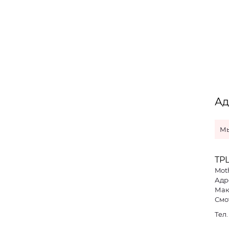
Ад
Мы
ТР
Mot
Адре
Мак
Смо
Тел