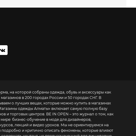
орма, на которой собраны одежда, обувь и аксессуары как
 магазинов в 200 городах России и 50 городах СНГ. В
ываем о лучших вещах, которые можно купить в магазинах
Магазины одежды Алматы
» включает самую полную базу
. BE IN OPEN – это журнал о том, как
 мире:
бизнес-обучение в моде для дизайнеров,
курсов, лекций и видео уроков
. Мы не ориентируемся на
 подробно и критично описать феномены, которые влияют
т содержать контент, не предназначенный для лиц младше