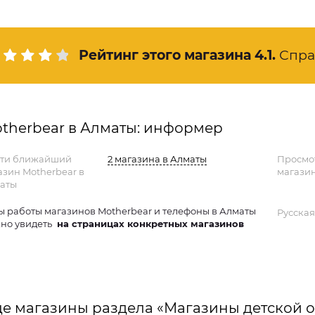
Рейтинг этого магазина
4.1
.
Спра
therbear в Алматы: информер
ти ближайший
2 магазина в Алматы
Просмо
азин Motherbear в
магазин
аты
ы работы магазинов Motherbear и телефоны в Алматы
Русская
но увидеть
на страницах конкретных магазинов
е магазины раздела «Магазины детской 