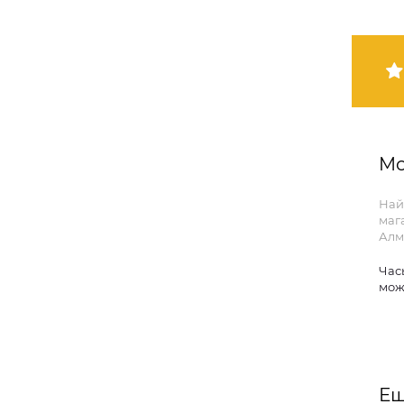
Mo
Най
маг
Алм
Час
мож
Ещ