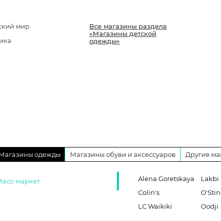
ский мир
Все магазины раздела
«Магазины детской
ика
одежды»
Магазины одежды
Магазины обуви и аксессуаров
Другие ма
Alena Goretskaya
Lakbi
Масс-маркет
Colin's
O'Stin
LC Waikiki
Oodji