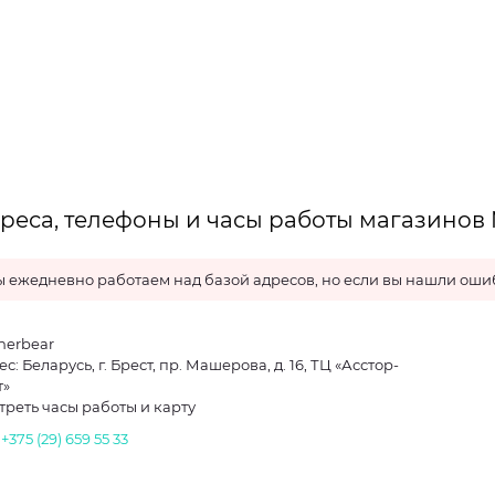
реса, телефоны и часы работы магазинов 
 ежедневно работаем над базой адресов, но если вы нашли ошиб
herbear
с: Беларусь, г. Брест, пр. Машерова, д. 16, ТЦ «Асстор-
т»
треть часы работы и карту
.
+375 (29) 659 55 33