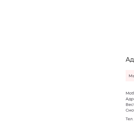
Ад
Мы
Mot
Адре
Вес
Смо
Тел