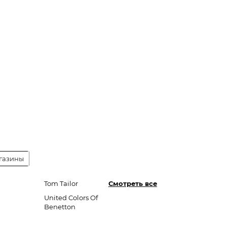
газины
Tom Tailor
Смотреть все
United Colors Of
Benetton