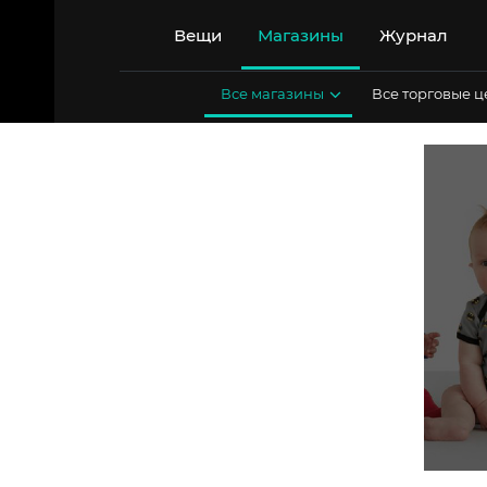
Перейти
к
Вещи
Магазины
Журнал
содержимому
Все магазины
Все торговые 