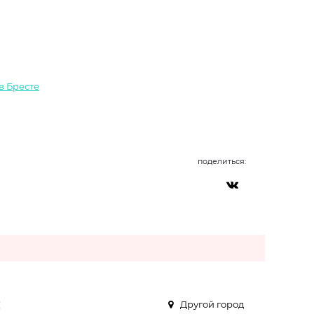
в Бресте
поделиться:
:
Другой город