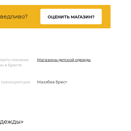
ведливо?
ОЦЕНИТЬ МАГАЗИН?
треть похожие
Магазины детской одежды
ы в Бресте:
 транскрипция:
Мазэбеа Брест
одежды»