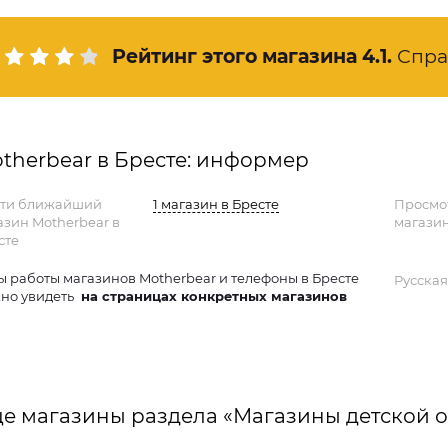
Рейтинг этого магазина
4.1
.
Спра
therbear в Бресте: информер
ти ближайший
1 магазин в Бресте
Просмо
азин Motherbear в
магазин
сте
ы работы магазинов Motherbear и телефоны в Бресте
Русская
но увидеть
на страницах конкретных магазинов
е магазины раздела «Магазины детской 