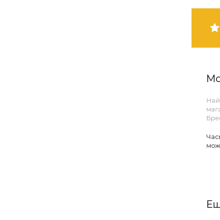
Mo
Най
маг
Бре
Час
мож
Ещ