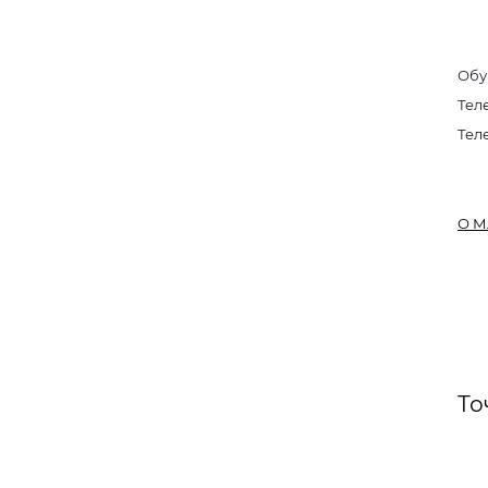
Обу
Тел
Тел
О М
То