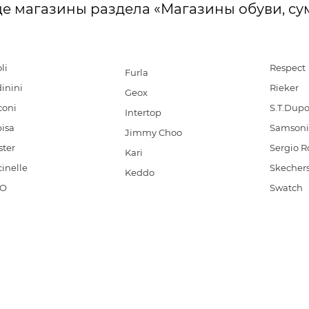
е магазины раздела «Магазины обуви, су
li
Respect
Furla
inini
Rieker
Geox
coni
S.T.Dup
Intertop
isa
Samsoni
Jimmy Choo
ster
Sergio R
Kari
inelle
Skecher
Keddo
CO
Swatch