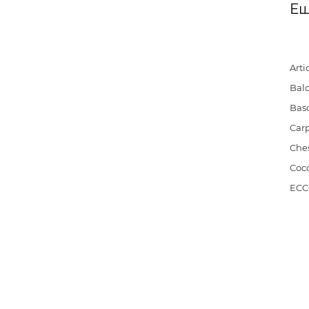
Ещ
Artio
Bald
Bas
Carp
Che
Cocc
EC