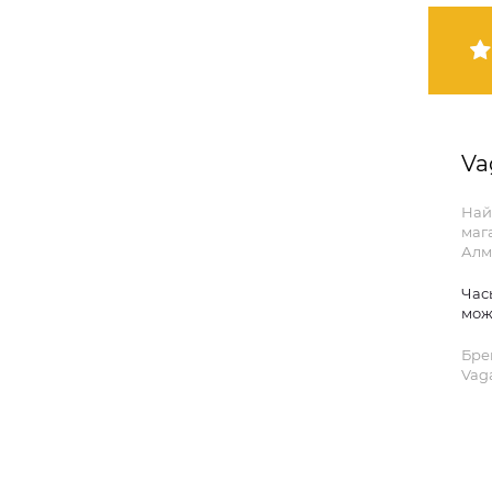
Va
Най
маг
Алм
Час
мож
Бре
Vag