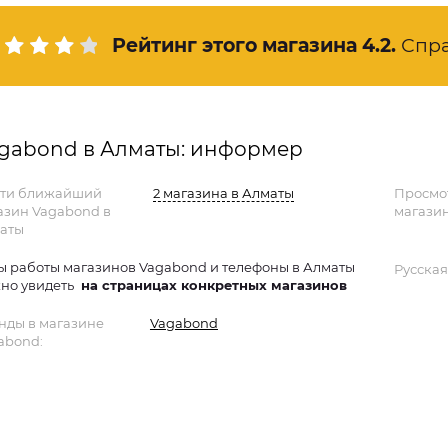
Рейтинг этого магазина
4.2
.
Спр
gabond в Алматы: информер
ти ближайший
2 магазина в Алматы
Просмо
азин Vagabond в
магазин
аты
ы работы магазинов Vagabond и телефоны в Алматы
Русская
но увидеть
на страницах конкретных магазинов
нды в магазине
Vagabond
abond: