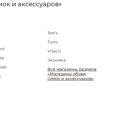
мок и аксессуаров»
Tod's
Tumi
ont
Vitacci
te
Эконика
ossi
Все магазины раздела
«Магазины обуви,
s
сумок и аксессуаров»