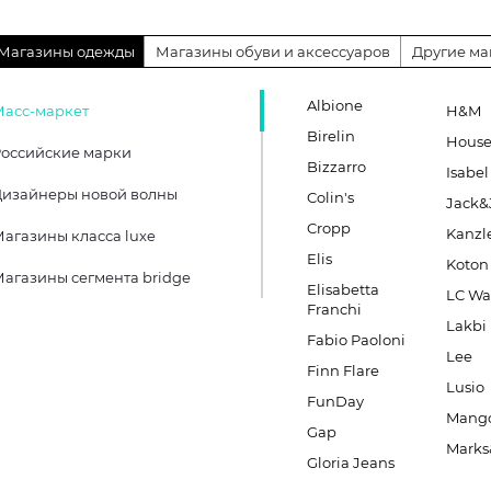
Магазины одежды
Магазины обуви и аксессуаров
Другие ма
Albione
Масс-маркет
H&M
Birelin
Hous
оссийские марки
Bizzarro
Isabel
Дизайнеры новой волны
Colin's
Jack&
Cropp
Kanzl
агазины класса luxe
Elis
Koton
агазины сегмента bridge
Elisabetta
LC Wa
Franchi
Lakbi
Fabio Paoloni
Lee
Finn Flare
Lusio
FunDay
Mang
Gap
Marks
Gloria Jeans