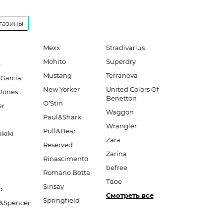
газины
Mexx
Stradivarius
Mohito
Superdry
e
Mustang
Terranova
 Garcia
New Yorker
United Colors Of
Jones
Benetton
O'Stin
er
Waggon
Paul&Shark
Wrangler
Pull&Bear
ikiki
Zara
Reserved
Zarina
Rinascimento
befree
Romano Botta
Твое
Sinsay
o
Смотреть все
Springfield
&Spencer