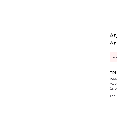
Ад
Ал
Мы
ТРЦ
Vag
Адре
Смо
Тел