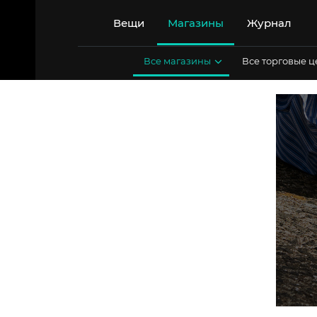
Перейти
к
Вещи
Магазины
Журнал
содержимому
Все магазины
Все торговые 