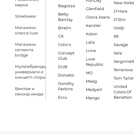
FunDay
New Yorke
марки
Bagozza
Glenfield
O'Hara
Betty
Streetwear
Gloria Jeans
Barclay
O'Stin
Kanzler
Магазины
Birelin
Oodji
класса luxe
Koton
CR
RE
Lalis
Магазины
Colin's
Savage
сегмента
Lime
Concept
Sela
bridge
Club
Love
Serginnett
Republic
Мультибренды,
DUB
Terranova
универмаги и
MO
Donatto
концепт-сторы
Tom Tailor
Maag
Dorothy
United
Винтаж и
Perkins
Madyart
Colors Of
секонд-хенды
Ecru
Benetton
Mango