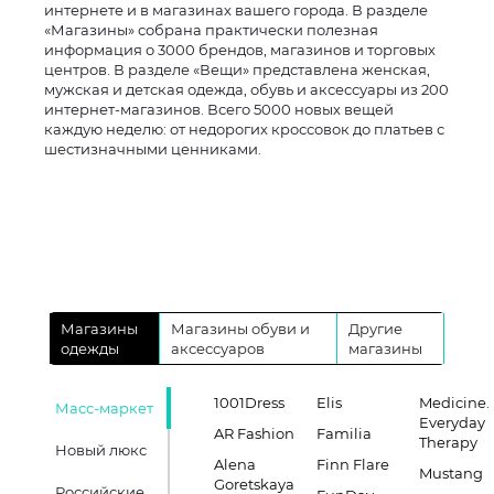
интернете и в магазинах вашего города. В разделе
«Магазины» собрана практически полезная
информация о 3000 брендов, магазинов и торговых
центров. В разделе «Вещи» представлена женская,
мужская и детская одежда, обувь и аксессуары из 200
интернет-магазинов. Всего 5000 новых вещей
каждую неделю: от недорогих кроссовок до платьев с
шестизначными ценниками.
Магазины
Магазины обуви и
Другие
одежды
аксессуаров
магазины
1001Dress
Elis
Medicine.
Масс-маркет
Everyday
AR Fashion
Familia
Therapy
Новый люкс
Alena
Finn Flare
Mustang
Goretskaya
Российские