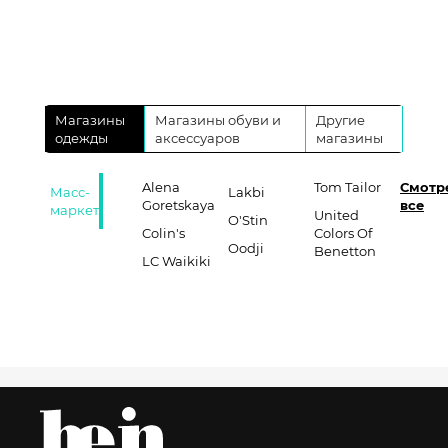
Магазины
Магазины обуви и
Другие
одежды
аксессуаров
магазины
Alena
Tom Tailor
Смотр
Масс-
Lakbi
Goretskaya
все
маркет
United
O'Stin
Colin's
Colors Of
Oodji
Benetton
LC Waikiki