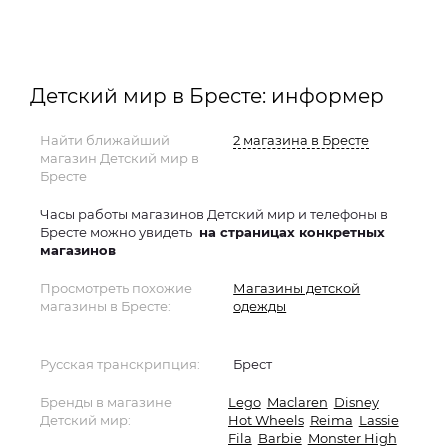
Детский мир в Бресте: информер
Найти ближайший
2 магазина в Бресте
магазин Детский мир в
Бресте
Часы работы магазинов Детский мир и телефоны в
Бресте можно увидеть
на страницах конкретных
магазинов
Просмотреть похожие
Магазины детской
магазины в Бресте:
одежды
Русская транскрипция:
Брест
Бренды в магазине
Lego
Maclaren
Disney
Детский мир:
Hot Wheels
Reima
Lassie
Fila
Barbie
Monster High