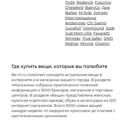
Trolls
Roderick
Futurino
Chessford
BabyGo
ДиА
Baltex
M-Kids
Jomoto
Моя горошинка
Andanines
Chi Siamo
Juicefull
Greyhound
Jook
Just Mom Ulla
Favaretti
WinMax
True Safari
DMG
Mishoo
Minnie
Orsolini
Где купить вещи, которые вы полюбите
Be-in.ru помогает находить актуальные вещи в
интернете и в магазинах вашего города. В разделе
«Магазины» собрана практически полезная
информация о 3000 брендов, магазинов и торговых
центров. В разделе «Вещи» представлена женская,
мужская и детская одежда, обувь и аксессуары из 200
интернет-магазинов. Всего 5000 новых вещей
каждую неделю: от недорогих кроссовок до платьев с
шестизначными ценниками.