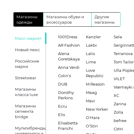
Магазины
Магазины обуви и
Другие
одежды
аксессуаров
магазины
1001Dress
Kanzler
Sela
Масс-маркет
AR Fashion
Lakbi
Serginnett
Новый люкс
Alena
Lalis
Terranova
Goretskaya
Российские
Lime
Tom Tailor
марки
Anna Verdi
Love
Ulla Popk
Colin's
Republic
Streetwear
VILET
DUB
M.Reason
Vsemayki.
Магазины
Dorothy
Maag
класса luxe
XC
Perkins
Mavi
Zarina
Магазины
Ecru
New Yorker
сегмента
Zolla
Elis
bridge
O'Hara
befree
Elisabetta
O'Stin
Мультибренды,
Franchi
СИН
универмаги и