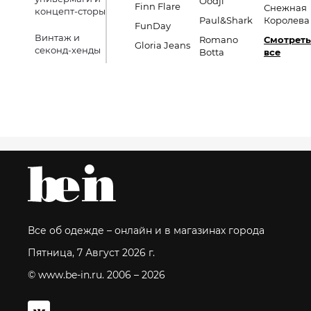
Oodji
Finn Flare
Снежная
концепт-сторы
Paul&Shark
Королева
FunDay
Винтаж и
Romano
Смотреть
Gloria Jeans
секонд-хенды
Botta
все
Все об одежде – онлайн и в магазинах города
Пятница, 7 Август 2026 г.
© www.be-in.ru. 2006 – 2026