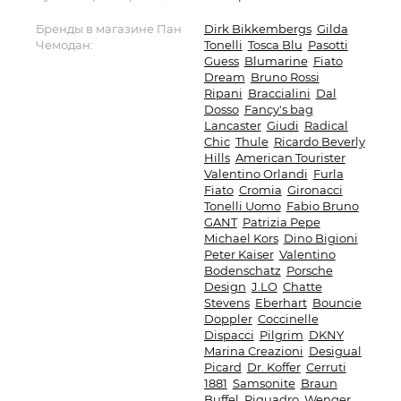
Бренды в магазине Пан
Dirk Bikkembergs
Gilda
Чемодан:
Tonelli
Tosca Blu
Pasotti
Guess
Blumarine
Fiato
Dream
Bruno Rossi
Ripani
Braccialini
Dal
Dosso
Fancy's bag
Lancaster
Giudi
Radical
Chic
Thule
Ricardo Beverly
Hills
American Tourister
Valentino Orlandi
Furla
Fiato
Cromia
Gironacci
Tonelli Uomo
Fabio Bruno
GANT
Patrizia Pepe
Michael Kors
Dino Bigioni
Peter Kaiser
Valentino
Bodenschatz
Porsche
Design
J.LO
Chatte
Stevens
Eberhart
Bouncie
Doppler
Coccinelle
Dispacci
Pilgrim
DKNY
Marina Creazioni
Desigual
Picard
Dr. Koffer
Cerruti
1881
Samsonite
Braun
Buffel
Piquadro
Wenger