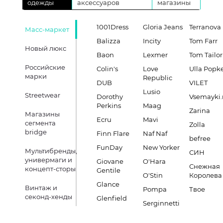
одежды
аксессуаров
магазины
1001Dress
Gloria Jeans
Terranova
Масс-маркет
Balizza
Incity
Tom Farr
Новый люкс
Baon
Lexmer
Tom Tailor
Российские
Colin's
Love
Ulla Popk
марки
Republic
DUB
VILET
Lusio
Streetwear
Dorothy
Vsemayki.
Perkins
Maag
Zarina
Магазины
Ecru
Mavi
сегмента
Zolla
bridge
Finn Flare
Naf Naf
befree
FunDay
New Yorker
Мультибренды,
СИН
универмаги и
Giovane
O'Hara
Снежная
концепт-сторы
Gentile
O'Stin
Королева
Glance
Винтаж и
Pompa
Твое
секонд-хенды
Glenfield
Serginnetti