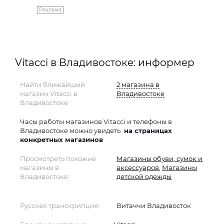
Реклама
Vitacci в Владивостоке: информер
Найти ближайший
2 магазина в
магазин Vitacci в
Владивостоке
Владивостоке
Часы работы магазинов Vitacci и телефоны в
Владивостоке можно увидеть
на страницах
конкретных магазинов
Просмотреть похожие
Магазины обуви, сумок и
магазины в
аксессуаров
,
Магазины
Владивостоке:
детской одежды
Русская транскрипция:
Витаччи Владивосток