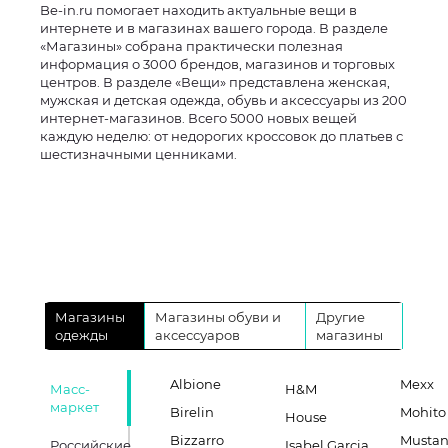
Be-in.ru помогает находить актуальные вещи в
интернете и в магазинах вашего города. В разделе
«Магазины» собрана практически полезная
информация о 3000 брендов, магазинов и торговых
центров. В разделе «Вещи» представлена женская,
мужская и детская одежда, обувь и аксессуары из 200
интернет-магазинов. Всего 5000 новых вещей
каждую неделю: от недорогих кроссовок до платьев с
шестизначными ценниками.
Магазины
Магазины обуви и
Другие
одежды
аксессуаров
магазины
Albione
Mexx
Масс-
H&M
маркет
Birelin
Mohito
House
Bizzarro
Musta
Российские
Isabel Garcia