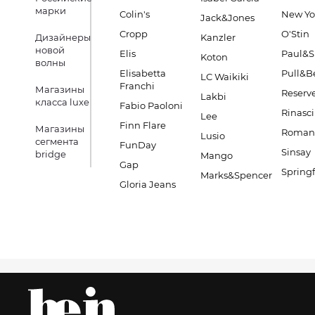
марки
Colin's
New Yo
Jack&Jones
Cropp
O'Stin
Дизайнеры
Kanzler
новой
Elis
Paul&S
Koton
волны
Elisabetta
Pull&B
LC Waikiki
Franchi
Магазины
Reserv
Lakbi
класса luxe
Fabio Paoloni
Rinasc
Lee
Finn Flare
Магазины
Romano
Lusio
сегмента
FunDay
Sinsay
bridge
Mango
Gap
Springf
Marks&Spencer
Gloria Jeans