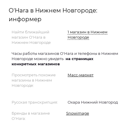
O'Hara в Нижнем Новгороде:
информер
Найти ближайший
1 магазин в Нижнем
магазин O'Hara в
Новгороде
Нижнем Новгороде
Часы работы магазинов O'Hara и телефоны в Нижнем
Новгороде можно увидеть
на страницах
конкретных магазинов
Просмотреть похожие
Масс-маркет
магазины в Нижнем
Новгороде:
Русская транскрипция:
Охара Нижний Новгород
Бренды в магазине
Snowimage
O'Hara: