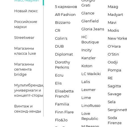
Масс-маркет
Giorgio
Grati
5 карманов
Maag
Новый люкс
Glance
AR Fashion
Madyart
Glenfield
Российские
Bizzarro
Mavi
марки
Gloria Jeans
CR
Modis
HC
Streetwear
Colin's
New Yorke
Boutique
DUB
O'Hara
Магазины
Incity
класса luxe
Diplomat
O'Stin
Kanzler
Dorothy
Oodji
Магазины
Koton
Perkins
сегмента
Pompa
LC Waikiki
bridge
Ecru
RE
Lalis
Elis
Мультибренды,
Sagitta
Lexmer
универмаги и
Elisabetta
Savage
концепт-сторы
Franchi
Lime
Sela
Familia
LinoRusso
Винтаж и
Serginnett
секонд-хенды
Finn Flare
Love
Soda
Republic
Flo&Jo
Firenze
M.Reason