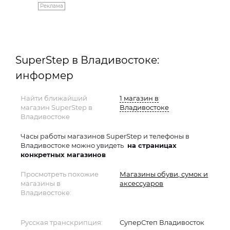
Реклама
SuperStep в Владивостоке:
информер
Найти ближайший
1 магазин в
магазин SuperStep в
Владивостоке
Владивостоке
Часы работы магазинов SuperStep и телефоны в
Владивостоке можно увидеть
на страницах
конкретных магазинов
Просмотреть похожие
Магазины обуви, сумок и
магазины в
аксессуаров
Владивостоке:
Русская транскрипция:
СуперСтеп Владивосток