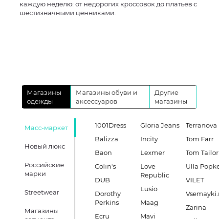
каждую неделю: от недорогих кроссовок до платьев с
шестизначными ценниками.
Магазины
Магазины обуви и
Другие
одежды
аксессуаров
магазины
1001Dress
Gloria Jeans
Terranova
Масс-маркет
Balizza
Incity
Tom Farr
Новый люкс
Baon
Lexmer
Tom Tailor
Российские
Colin's
Love
Ulla Popk
марки
Republic
DUB
VILET
Lusio
Streetwear
Dorothy
Vsemayki.
Perkins
Maag
Zarina
Магазины
Ecru
Mavi