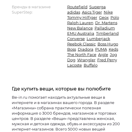
Бренды в магазине
Routefield
Superga
SuperStep:
adidas
Asics Tiger
Nike
Tommy Hilfiger
Geox
Polo
Ralph Lauren
Dr. Martens
New Balance
Palladium
EMU Australia
Timberland
Converse
Lumberjack
Reebok Classic
Boss Hugo
Boss
Diadora
PUMA
Keds
The North Face
Aigle
Jog
Dog
Wrangler
Fred Perry
Lacoste
Buffalo
Где купить вещи, которые вы полюбите
Be-in.ru помогает находить актуальные вещи в
интернете и в магазинах вашего города. В разделе
«Магазины» собрана практически полезная
информация о 3000 брендов, магазинов и торговых
центров. В разделе «Вещи» представлена женская,
мужская и детская одежда, обувь и аксессуары из 200
интернет-магазинов. Всего 5000 новых вещей