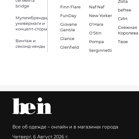
сегмента
Zolla
bridge
Finn Flare
Naf Naf
befree
FunDay
New Yorker
Мультибренды,
СИН
универмаги и
Giovane
O'Hara
Снежная
концепт-сторы
Gentile
O'Stin
Королева
Glance
Винтаж и
Pompa
Твое
секонд-хенды
Glenfield
Serginnetti
Все об одежде – онлайн и в магазинах города
Четверг, 6 Август 2026 г.