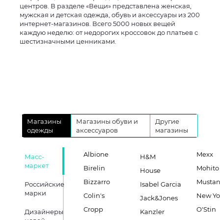
центров. В разделе «Вещи» представлена женская,
мужская и детская одежда, обувь и аксессуары из 200
интернет-магазинов. Всего 5000 новых вещей
каждую неделю: от недорогих кроссовок до платьев с
шестизначными ценниками.
Магазины
Магазины обуви и
Другие
одежды
аксессуаров
магазины
Albione
Mexx
Масс-
H&M
маркет
Birelin
Mohito
House
Bizzarro
Musta
Российские
Isabel Garcia
марки
Colin's
New Yo
Jack&Jones
Cropp
O'Stin
Дизайнеры
Kanzler