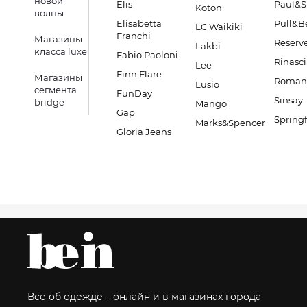
новой
Elis
Paul&S
Koton
волны
Elisabetta
Pull&B
LC Waikiki
Franchi
Магазины
Reserv
Lakbi
класса luxe
Fabio Paoloni
Rinasc
Lee
Finn Flare
Магазины
Romano
Lusio
сегмента
FunDay
Sinsay
bridge
Mango
Gap
Springf
Marks&Spencer
Gloria Jeans
Все об одежде – онлайн и в магазинах города