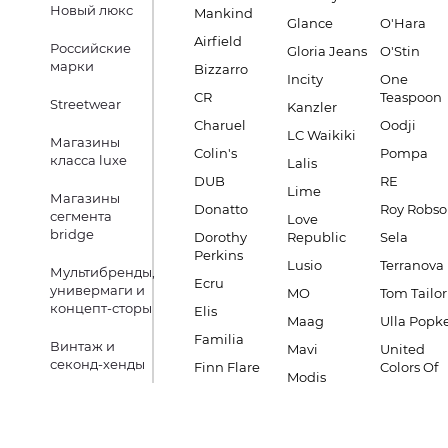
Новый люкс
Mankind
Glance
O'Hara
Airfield
Российские
Gloria Jeans
O'Stin
марки
Bizzarro
Incity
One
CR
Teaspoon
Streetwear
Kanzler
Charuel
Oodji
LC Waikiki
Магазины
Colin's
Pompa
класса luxe
Lalis
DUB
RE
Lime
Магазины
Donatto
Roy Robs
сегмента
Love
bridge
Dorothy
Republic
Sela
Perkins
Lusio
Terranova
Мультибренды,
Ecru
универмаги и
MO
Tom Tailor
концепт-сторы
Elis
Maag
Ulla Popk
Familia
Винтаж и
Mavi
United
секонд-хенды
Finn Flare
Colors Of
Modis