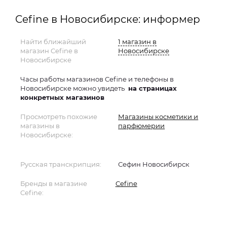
Cefine в Новосибирске: информер
Найти ближайший
1 магазин в
магазин Cefine в
Новосибирске
Новосибирске
Часы работы магазинов Cefine и телефоны в
Новосибирске можно увидеть
на страницах
конкретных магазинов
Просмотреть похожие
Магазины косметики и
магазины в
парфюмерии
Новосибирске:
Русская транскрипция:
Сефин Новосибирск
Бренды в магазине
Cefine
Cefine: