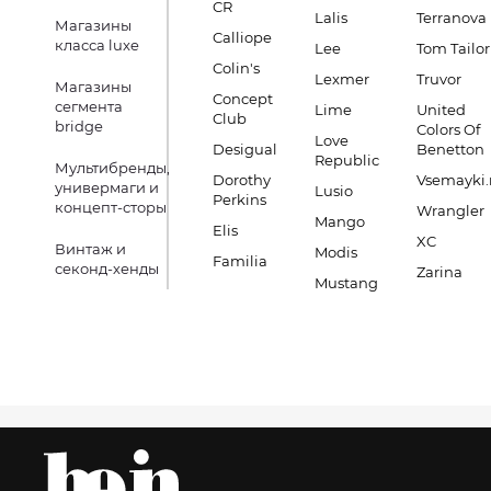
CR
Lalis
Terranova
Магазины
Calliope
класса luxe
Lee
Tom Tailor
Colin's
Lexmer
Truvor
Магазины
Concept
сегмента
Lime
United
Club
bridge
Colors Of
Love
Desigual
Benetton
Republic
Мультибренды,
Dorothy
Vsemayki.
универмаги и
Lusio
Perkins
концепт-сторы
Wrangler
Mango
Elis
XC
Винтаж и
Modis
Familia
секонд-хенды
Zarina
Mustang