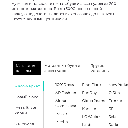
мужская и детская одежда, обувь и аксессуары из 200
интернет-магазинов. Всего 5000 новых вещей
каждую неделю: от недорогих кроссовок до платьев с
шестизначными ценниками.
Магазины
Магазины обуви и
Другие
одежды
аксессуаров
магазины
1001Dress
Finn Flare
New Yorke
Масс-маркет
AR Fashion
FunDay
O'Stin
Новый люкс
Alena
Gloria Jeans
Pimkie
Goretskaya
Российские
Kanzler
RE
марки
Basler
LC Waikiki
Sela
Birelin
Streetwear
Lakbi
Sudar