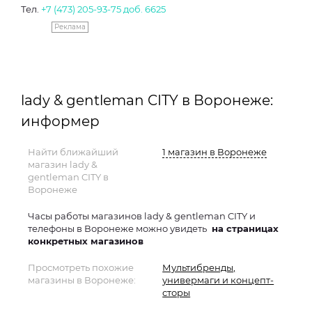
Тел.
+7 (473) 205-93-75 доб. 6625
Реклама
lady & gentleman CITY в Воронеже:
информер
Найти ближайший
1 магазин в Воронеже
магазин lady &
gentleman CITY в
Воронеже
Часы работы магазинов lady & gentleman CITY и
телефоны в Воронеже можно увидеть
на страницах
конкретных магазинов
Просмотреть похожие
Мультибренды,
магазины в Воронеже:
универмаги и концепт-
сторы