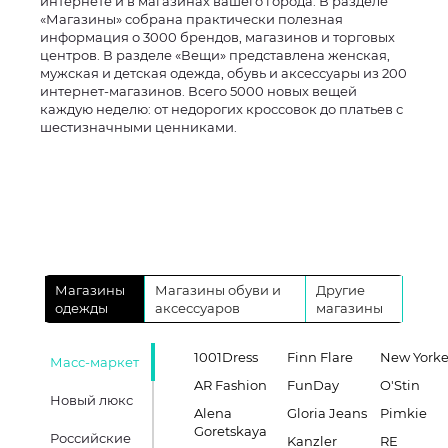
интернете и в магазинах вашего города. В разделе
«Магазины» собрана практически полезная
информация о 3000 брендов, магазинов и торговых
центров. В разделе «Вещи» представлена женская,
мужская и детская одежда, обувь и аксессуары из 200
интернет-магазинов. Всего 5000 новых вещей
каждую неделю: от недорогих кроссовок до платьев с
шестизначными ценниками.
Магазины
Магазины обуви и
Другие
одежды
аксессуаров
магазины
1001Dress
Finn Flare
New Yorke
Масс-маркет
AR Fashion
FunDay
O'Stin
Новый люкс
Alena
Gloria Jeans
Pimkie
Goretskaya
Российские
Kanzler
RE