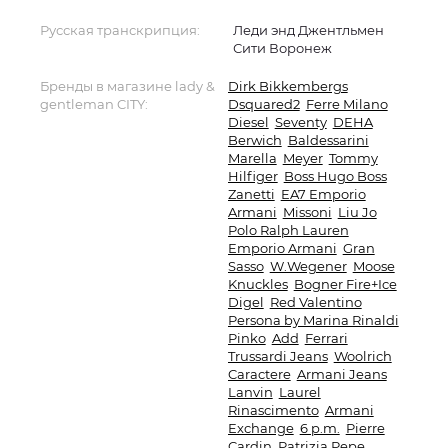
Русская транскрипция:
Леди энд Джентльмен
Сити Воронеж
Бренды в магазине lady &
Dirk Bikkembergs
gentleman CITY:
Dsquared2
Ferre Milano
Diesel
Seventy
DEHA
Berwich
Baldessarini
Marella
Meyer
Tommy
Hilfiger
Boss Hugo Boss
Zanetti
EA7 Emporio
Armani
Missoni
Liu Jo
Polo Ralph Lauren
Emporio Armani
Gran
Sasso
W.Wegener
Moose
Knuckles
Bogner Fire+Ice
Digel
Red Valentino
Persona by Marina Rinaldi
Pinko
Add
Ferrari
Trussardi Jeans
Woolrich
Caractere
Armani Jeans
Lanvin
Laurel
Rinascimento
Armani
Exchange
6 p.m.
Pierre
Cardin
Patrizia Pepe