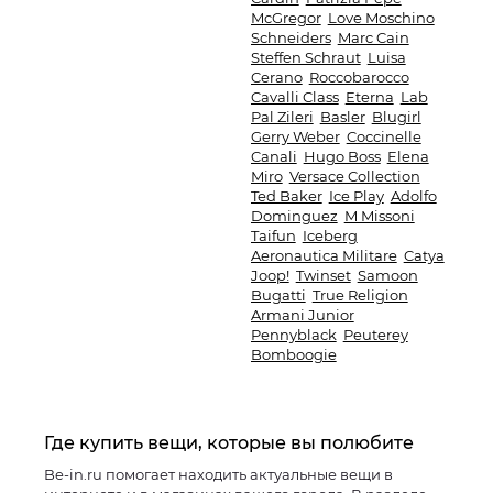
McGregor
Love Moschino
Schneiders
Marc Cain
Steffen Schraut
Luisa
Cerano
Roccobarocco
Cavalli Class
Eterna
Lab
Pal Zileri
Basler
Blugirl
Gerry Weber
Coccinelle
Canali
Hugo Boss
Elena
Miro
Versace Collection
Ted Baker
Ice Play
Adolfo
Dominguez
M Missoni
Taifun
Iceberg
Aeronautica Militare
Catya
Joop!
Twinset
Samoon
Bugatti
True Religion
Armani Junior
Pennyblack
Peuterey
Bomboogie
Где купить вещи, которые вы полюбите
Be-in.ru помогает находить актуальные вещи в