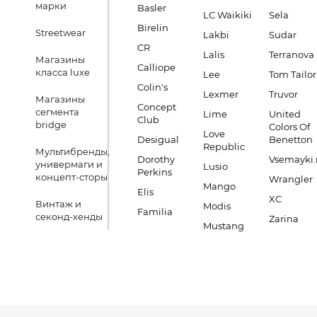
марки
Basler
LC Waikiki
Sela
Birelin
Streetwear
Lakbi
Sudar
CR
Lalis
Terranova
Магазины
Calliope
класса luxe
Lee
Tom Tailor
Colin's
Lexmer
Truvor
Магазины
Concept
сегмента
Lime
United
Club
bridge
Colors Of
Love
Desigual
Benetton
Republic
Мультибренды,
Dorothy
Vsemayki.
универмаги и
Lusio
Perkins
концепт-сторы
Wrangler
Mango
Elis
XC
Винтаж и
Modis
Familia
секонд-хенды
Zarina
Mustang