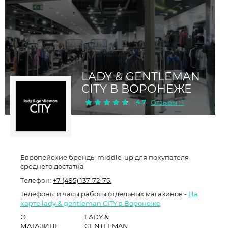
LADY & GENTLEMAN
CITY В ВОРОНЕЖЕ
4.7
Отзывы : 1
Европейские бренды middle-up для покупателя
среднего достатка
Телефон:
+7 (495) 137-72-75.
Телефоны и часы работы отдельных магазинов -
На
карте lady & gentleman CITY в Воронеже
О
LADY &
МАГАЗИНЕ
GENTLEMAN