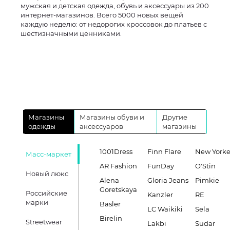
мужская и детская одежда, обувь и аксессуары из 200
интернет-магазинов. Всего 5000 новых вещей
каждую неделю: от недорогих кроссовок до платьев с
шестизначными ценниками.
Магазины
Магазины обуви и
Другие
одежды
аксессуаров
магазины
1001Dress
Finn Flare
New Yorke
Масс-маркет
AR Fashion
FunDay
O'Stin
Новый люкс
Alena
Gloria Jeans
Pimkie
Goretskaya
Российские
Kanzler
RE
марки
Basler
LC Waikiki
Sela
Birelin
Streetwear
Lakbi
Sudar