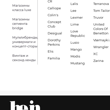
CR
Lalis
Terranova
Магазины
Calliope
класса luxe
Lee
Tom Tailor
Colin's
Lexmer
Truvor
Магазины
Concept
сегмента
Lime
United
Club
bridge
Colors Of
Love
Desigual
Benetton
Republic
Мультибренды,
Dorothy
Vsemayki.
универмаги и
Lusio
Perkins
концепт-сторы
Wrangler
Mango
Elis
XC
Винтаж и
Modis
Familia
секонд-хенды
Zarina
Mustang